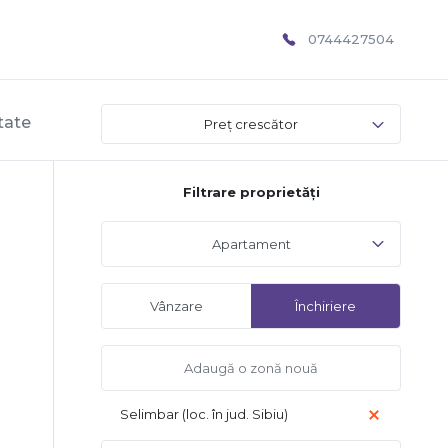
0744427504
ltate
Preț crescător
Filtrare proprietăți
Apartament
Vânzare
Închiriere
Selimbar (loc. în jud. Sibiu)