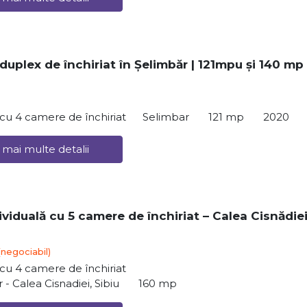
 duplex de închiriat în Șelimbăr | 121mpu și 140 mp
ă cu 4 camere de închiriat
Selimbar
121 mp
2020
 mai multe detalii
viduală cu 5 camere de închiriat – Calea Cisnădiei
(negociabil)
ă cu 4 camere de închiriat
r - Calea Cisnadiei, Sibiu
160 mp