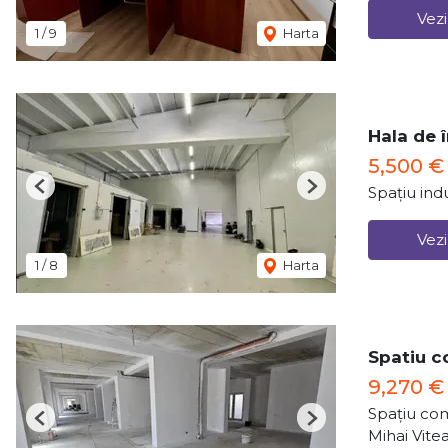
Vezi
1
/
9
Harta
Hala de î
5,500 €
Spațiu indu
Previous
Next
Vezi
1
/
8
Harta
Spatiu c
9,270 
Spațiu com
Previous
Next
Mihai Vitea