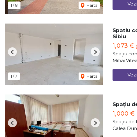
Vezi
1
/
8
Harta
Spatiu c
Sibiu
1,073 €
Spațiu com
Previous
Next
Mihai Vitea
Vezi
1
/
7
Harta
Spațiu de
1,000 €
Spațiu de b
Previous
Next
Calea Dumb