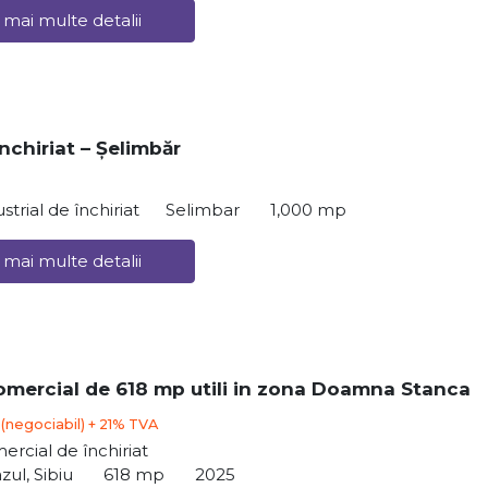
 mai multe detalii
nchiriat – Șelimbăr
strial de închiriat
Selimbar
1,000 mp
 mai multe detalii
omercial de 618 mp utili in zona Doamna Stanca
€
(negociabil) + 21% TVA
ercial de închiriat
zul, Sibiu
618 mp
2025