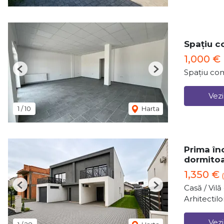
Spațiu c
1,000 €
Spațiu com
Previous
Next
Vezi
1
/
10
Harta
Prima înc
dormito
1,350 €
Casă / Vil
Previous
Next
Arhitectilo
Vezi