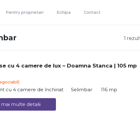
Pentru proprietari
Echipa
Contact
mbar
1 rezu
e cu 4 camere de lux – Doamna Stanca | 105 mp
egociabil)
t cu 4 camere de închiriat
Selimbar
116 mp
 mai multe detalii