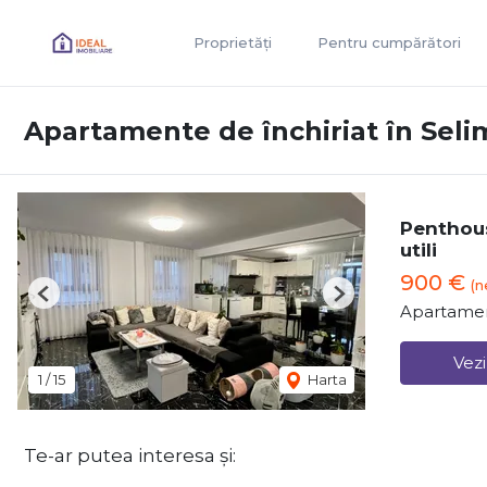
Proprietăți
Pentru cumpărători
Apartamente de închiriat în Seli
Penthous
utili
900 €
(n
Previous
Next
Apartamen
Vezi
1
/
15
Harta
Te-ar putea interesa și: