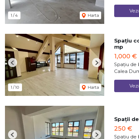
Vezi
1
/
4
Harta
Spațiu co
mp
1,000 €
Spațiu de b
Previous
Next
Calea Dumb
Vezi
1
/
10
Harta
Spații de
250 €
Spațiu de b
Previous
Next