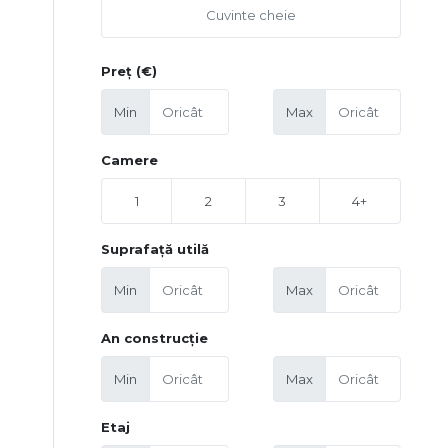
Preț (€)
Min
Max
Camere
1
2
3
4+
Suprafață utilă
Min
Max
An construcție
Min
Max
Etaj