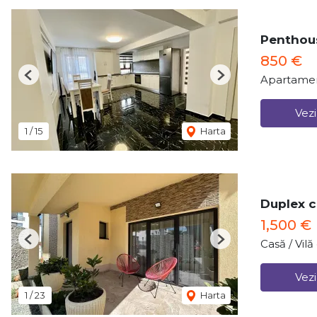
Penthous
850 €
Apartamen
Previous
Next
Vezi
1
/
15
Harta
Duplex c
1,500 €
Casă / Vil
Previous
Next
Vezi
1
/
23
Harta