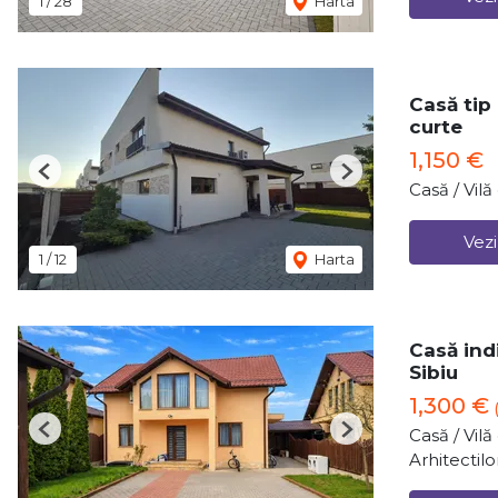
1
/
28
Harta
Casă tip
curte
1,150 €
Previous
Next
Casă / Vil
Vezi
1
/
12
Harta
Casă indi
Sibiu
1,300 €
Casă / Vil
Previous
Next
Arhitectilo