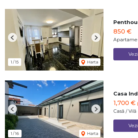
Penthous
850 €
Apartamen
Previous
Next
Vezi
1
/
15
Harta
Casa Ind
1,700 €
Casă / Vil
Previous
Next
Vezi
1
/
16
Harta