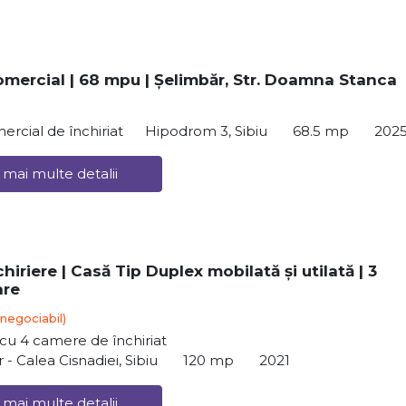
omercial | 68 mpu | Șelimbăr, Str. Doamna Stanca
ercial de închiriat
Hipodrom 3, Sibiu
68.5 mp
202
 mai multe detalii
hiriere | Casă Tip Duplex mobilată și utilată | 3
are
(negociabil)
ă cu 4 camere de închiriat
r - Calea Cisnadiei, Sibiu
120 mp
2021
 mai multe detalii