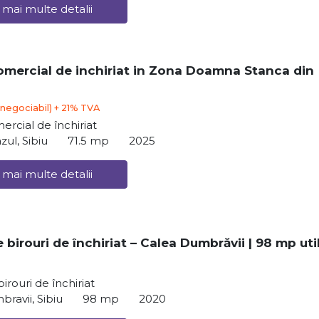
 mai multe detalii
omercial de inchiriat in Zona Doamna Stanca din
(negociabil) + 21% TVA
ercial de închiriat
zul, Sibiu
71.5 mp
2025
 mai multe detalii
 birouri de închiriat – Calea Dumbrăvii | 98 mp util
irouri de închiriat
ravii, Sibiu
98 mp
2020