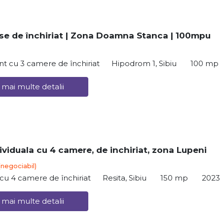
e de închiriat | Zona Doamna Stanca | 100mpu
t cu 3 camere de închiriat
Hipodrom 1, Sibiu
100 mp
 mai multe detalii
ividuala cu 4 camere, de inchiriat, zona Lupeni
(negociabil)
ă cu 4 camere de închiriat
Resita, Sibiu
150 mp
2023
 mai multe detalii