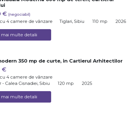
lui
0 €
(negociabil)
ă cu 4 camere de vânzare
Tiglari, Sibiu
110 mp
2026
 mai multe detalii
odern 350 mp de curte, in Cartierul Arhitectilor
 €
ă cu 4 camere de vânzare
r - Calea Cisnadiei, Sibiu
120 mp
2025
 mai multe detalii