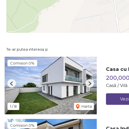
Te-ar putea interesa și:
Comision 0%
Casa cu 
200,00
Casă / Vil
Previous
Next
Vezi
1
/
8
Harta
Comision 0%
Casa Ind