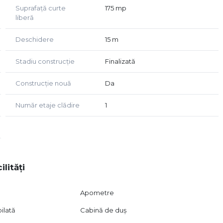
Suprafață curte
175 mp
liberă
Deschidere
15 m
Stadiu construcție
Finalizată
Construcție nouă
Da
Număr etaje clădire
1
ilități
Apometre
ilată
Cabină de duș