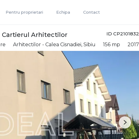
Pentru proprietari
Echipa
Contact
ID CP2101832
Cartierul Arhitectilor
are
Arhitectilor - Calea Cisnadiei, Sibiu
156 mp
2017
Next