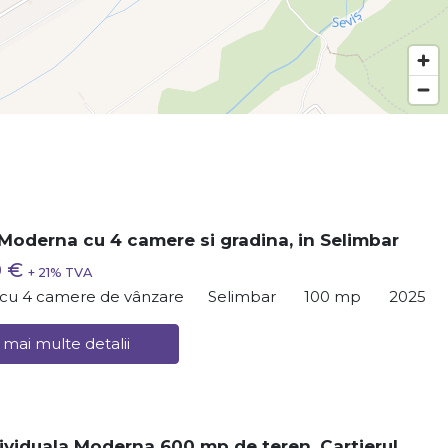
Moderna cu 4 camere si gradina, in Selimbar
0 €
+ 21% TVA
ă cu 4 camere de vânzare
Selimbar
100 mp
2025
 mai multe detalii
ividuala Moderna 600 mp de teren, Cartierul