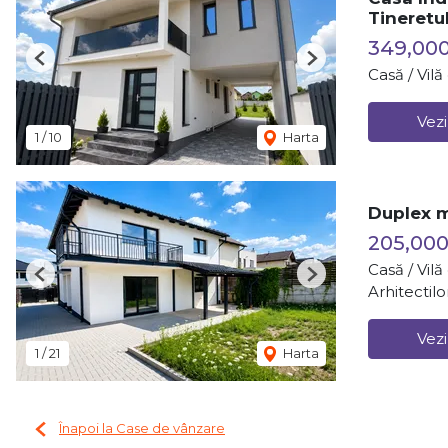
Tineretu
349,00
Previous
Next
Casă / Vil
Vezi
1
/
10
Harta
Duplex m
205,000
Casă / Vil
Previous
Next
Arhitectilo
Vezi
1
/
21
Harta
Înapoi la Case de vânzare