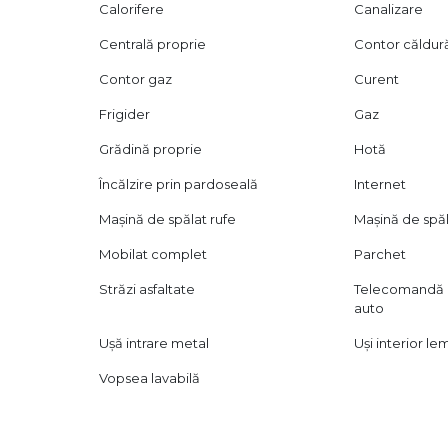
Calorifere
Canalizare
Centrală proprie
Contor căldur
Contor gaz
Curent
Frigider
Gaz
Grădină proprie
Hotă
Încălzire prin pardoseală
Internet
Mașină de spălat rufe
Mașină de spă
Mobilat complet
Parchet
Străzi asfaltate
Telecomandă 
auto
Ușă intrare metal
Uși interior le
Vopsea lavabilă