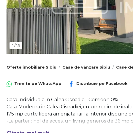
1
/
15
Oferte imobiliare Sibiu
Case de vânzare Sibiu
Case de
Trimite pe
WhatsApp
Distribuie pe
Facebook
Casa Individuala in Calea Cisnadiei- Comision 0%
Casa Moderna in Calea Cisnadiei, cu un regim de inal
175 mp curte libera amenjata, iar la interior dispune d
-La parter : hol de acces, un living generos de 36 mp 
baie de 3 mp,