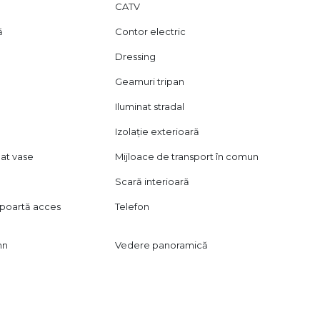
CATV
ă
Contor electric
Dressing
Geamuri tripan
Iluminat stradal
Izolație exterioară
lat vase
Mijloace de transport în comun
Scară interioară
poartă acces
Telefon
mn
Vedere panoramică