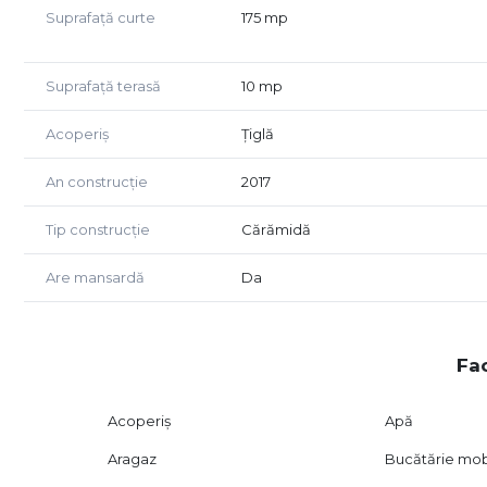
-parchet din lemn masiv.
Suprafață curte
175 mp
Pentru mai multe detalii va asteptam la vizionare!
Pret: 280.000 Euro
Suprafață terasă
10 mp
Telefon: 0744427504 -Mariana
Acoperiș
Țiglă
An construcție
2017
Tip construcție
Cărămidă
Are mansardă
Da
Fac
Acoperiș
Apă
Aragaz
Bucătărie mob