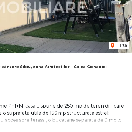
Harta
 vânzare Sibiu, zona Arhitectilor - Calea Cisnadiei
time P+1+M, casa dispune de 250 mp de teren din care
e o suprafata utila de 156 mp structurata astfel:
cu acces spre terasa , o bucatarie separata de 9 mp ,o