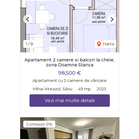
Previous
Next
1
/
8
Harta
Apartament 2 camere si balcon la cheie,
zona Doamna Stanca
98,500 €
Apartament cu 2 camere de vânzare
Mihai Viteazul, Sibiu
49 mp
2025
Vezi mai multe detalii
Comision 0%