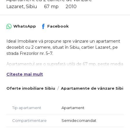
Lazaret, Sibiu
67 mp
2010
WhatsApp
Facebook
Ideal Imobiliare vă propune spre vânzare un apartament
deosebit cu 2 camere, situat în Sibiu, cartier Lazaret, pe
strada Frezorilor nr. 5–7.
Apartamentul are o suprafață utilă de 67 mp, peste media
standard a locuințelor cu 2 camere, și este amplasat la
Citește mai mult
etajul 2 al unui imobil cu regim redus de înălțime, ce
cuprinde doar 12 apartamente, dintre care 8 au acces
Oferte imobiliare Sibiu
Apartamente de vânzare Sibiu
direct de pe casa scării, asigurând un plus de intimitate și
liniște.
Detalii imobil:
Tip apartament
Apartament
Clădirea a fost inițial proiectată ca hotel, aspect care se
reflectă în spațiile generoase, luminozitatea excelentă și
Compartimentare
Semidecomandat
compartimentarea eficientă. Imobilul este înconjurat de
spații verzi, beneficiază de zonă de parcare liberă și se află