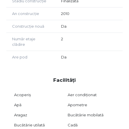
camere
Stadiu construcție
Finalizată
Dublă orientare est–vest, ce asigură lumină naturală pe
tot parcursul zilei
An construcție
2010
Zonă verde, liniștită, ideală pentru familii
Parcare facilă în proximitatea imobilului
Construcție nouă
Da
Comunitate restrânsă și civilizată
Număr etaje
2
Pentru mai multe informații sau pentru programarea unei
clădire
vizionări, echipa Ideal Imobiliare vă stă la dispoziție: 0744
996 302 - Sara Malanga
Are pod
Da
Facilități
Acoperiș
Aer condiționat
Apă
Apometre
Aragaz
Bucătărie mobilată
Bucătărie utilată
Cadă