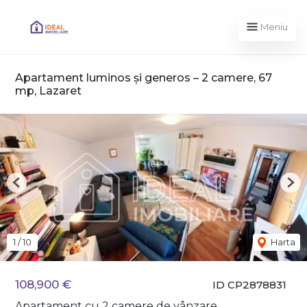
Meniu
Apartament luminos și generos – 2 camere, 67
mp, Lazaret
Previous
Nex
1
/
10
Harta
108,900 €
ID CP2878831
Apartament cu 2 camere de vânzare