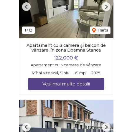
Previous
Next
1
/
12
Harta
Apartament cu 3 camere și balcon de
vânzare ,în zona Doamna Stanca
122,000 €
Apartament cu 3 camere de vânzare
Mihai Viteazul, Sibiu
61 mp
2025
Vezi mai multe detalii
Previous
Next