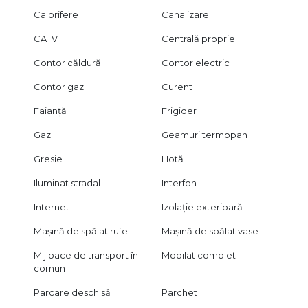
Calorifere
Canalizare
CATV
Centrală proprie
Contor căldură
Contor electric
Contor gaz
Curent
Faianță
Frigider
Gaz
Geamuri termopan
Gresie
Hotă
Iluminat stradal
Interfon
Internet
Izolație exterioară
Mașină de spălat rufe
Mașină de spălat vase
Mijloace de transport în
Mobilat complet
comun
Parcare deschisă
Parchet