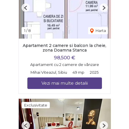
Previous
Next
1
/
8
Harta
Apartament 2 camere si balcon la cheie,
zona Doamna Stanca
98,500 €
Apartament cu 2 camere de vânzare
Mihai Viteazul, Sibiu
49 mp
2025
Vezi mai multe detalii
Exclusivitate
Previous
Next