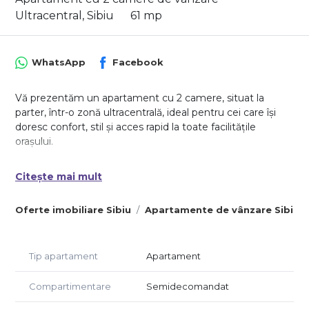
Ultracentral, Sibiu
61 mp
WhatsApp
Facebook
Vă prezentăm un apartament cu 2 camere, situat la
parter, într-o zonă ultracentrală, ideal pentru cei care își
doresc confort, stil și acces rapid la toate facilitățile
orașului.
Locuința are o suprafață utilă de 61 mp și se remarcă prin
Citește mai mult
luminozitate naturală și o compartimentare eficientă.
Dispune de un living generos, cu scară interioară ce face
Oferte imobiliare Sibiu
Apartamente de vânzare Sibiu
legătura cu dormitorul matrimonial, o bucătărie complet
mobilată și utilată (frigider, aragaz, hotă) și o baie
spațioasă, dotată cu fereastră pentru aerisire și cadă.
Tip apartament
Apartament
Confortul este asigurat de centrala proprie și calorifere, iar
dormitorul este dotat cu TV.
Compartimentare
Semidecomandat
Zona oferă toate avantajele unei vieți urbane active —