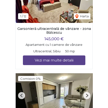
1
/
12
Harta
Garsonieră ultracentrală de vânzare - zona
Bălcescu
145,000 €
Apartament cu 1 camere de vânzare
Ultracentral, Sibiu
50 mp
Vezi mai multe detalii
Comision 0%
Previous
Next