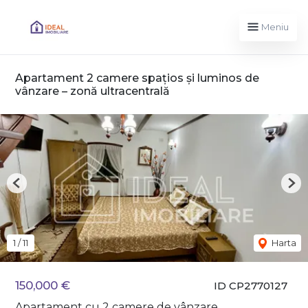
Meniu
Apartament 2 camere spațios și luminos de
vânzare – zonă ultracentrală
Previous
Nex
1
/
11
Harta
150,000 €
ID CP2770127
Apartament cu 2 camere de vânzare