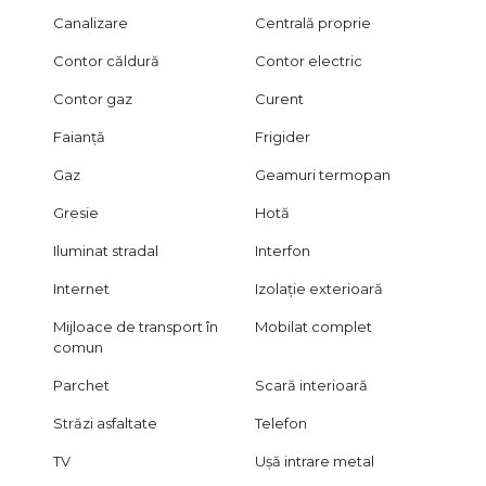
Canalizare
Centrală proprie
Contor căldură
Contor electric
Contor gaz
Curent
Faianță
Frigider
Gaz
Geamuri termopan
Gresie
Hotă
Iluminat stradal
Interfon
Internet
Izolație exterioară
Mijloace de transport în
Mobilat complet
comun
Parchet
Scară interioară
Străzi asfaltate
Telefon
TV
Ușă intrare metal