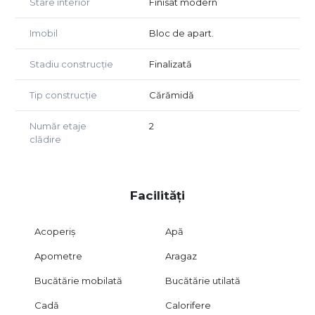
Stare interior
Finisat modern
Imobil
Bloc de apart.
Stadiu construcție
Finalizată
Tip construcție
Cărămidă
Număr etaje
2
clădire
Facilități
Acoperiș
Apă
Apometre
Aragaz
Bucătărie mobilată
Bucătărie utilată
Cadă
Calorifere