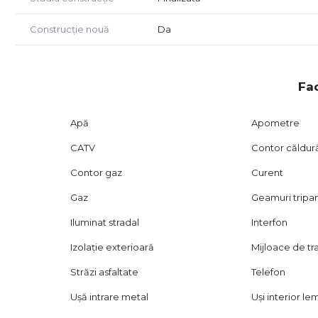
Construcție nouă
Da
Fac
Apă
Apometre
CATV
Contor căldur
Contor gaz
Curent
Gaz
Geamuri tripa
Iluminat stradal
Interfon
Izolație exterioară
Mijloace de t
Străzi asfaltate
Telefon
Ușă intrare metal
Uși interior le