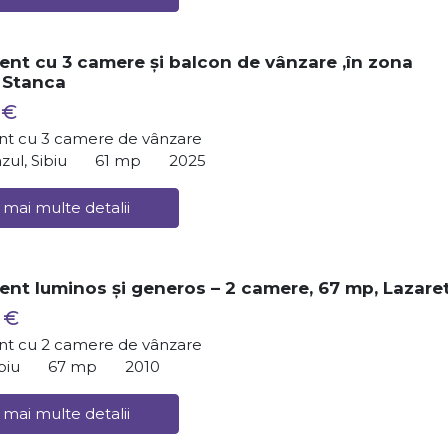
nt cu 3 camere și balcon de vânzare ,în zona
Stanca
 €
t cu 3 camere de vânzare
zul, Sibiu
61 mp
2025
 mai multe detalii
nt luminos și generos – 2 camere, 67 mp, Lazare
 €
t cu 2 camere de vânzare
biu
67 mp
2010
 mai multe detalii