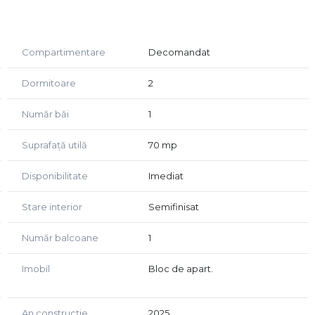
i centrală termică proprie în condensare Saunier Duval,
Salamander, cu geam tripan Low-E (3 foi de sticlă, 5
Compartimentare
Decomandat
se pe poziție, cu tablou general și siguranțe dedicate.
Dormitoare
2
de preferințele clientului.
Număr băi
1
Suprafață utilă
70 mp
Disponibilitate
Imediat
Stare interior
Semifinisat
Număr balcoane
1
Imobil
Bloc de apart.
An construcție
2025