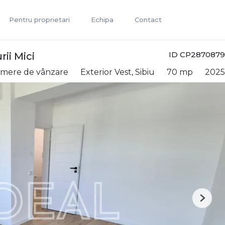
Pentru proprietari
Echipa
Contact
ID CP2870879
ii Mici
amere de vânzare
Exterior Vest, Sibiu
70 mp
2025
Next