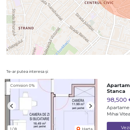
Te-ar putea interesa și:
Apartame
Comision 0%
Stanca
98,500 
Apartamen
Previous
Next
Mihai Vitea
Vezi
1
/
8
Harta