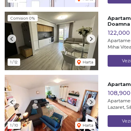
Apartame
Comision 0%
Doamna 
122,000
Apartamen
Previous
Next
Mihai Vitea
Vezi
1
/
12
Harta
Apartame
108,900
Apartamen
Previous
Next
Lazaret, Si
Vezi
1
/
10
Harta