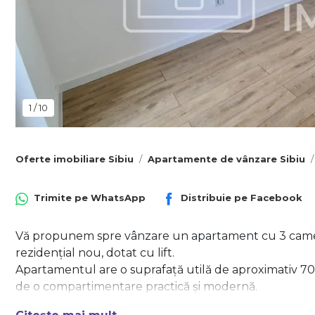
1
/
10
Oferte imobiliare Sibiu
Apartamente de vânzare Sibiu
Trimite pe
WhatsApp
Distribuie pe
Facebook
Vă propunem spre vânzare un apartament cu 3 camere,
rezidențial nou, dotat cu lift.
Apartamentul are o suprafață utilă de aproximativ 70 m
de o compartimentare practică și modernă.
Compartimentare: living spațios, două dormitoare, bucă