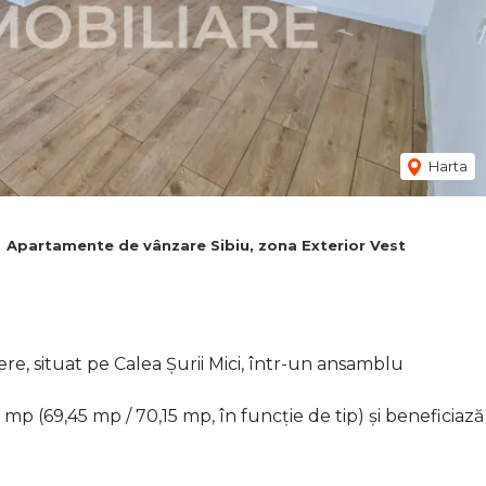
Harta
Apartamente de vânzare Sibiu, zona Exterior Vest
 situat pe Calea Șurii Mici, într-un ansamblu
p (69,45 mp / 70,15 mp, în funcție de tip) și beneficiază
tărie, baie, hol și balcon.