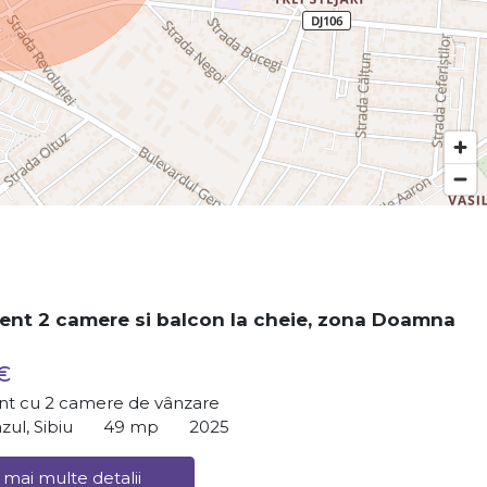
nt 2 camere si balcon la cheie, zona Doamna
€
t cu 2 camere de vânzare
zul, Sibiu
49 mp
2025
 mai multe detalii