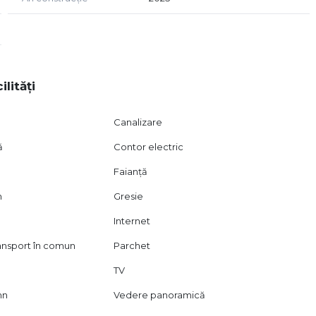
ilități
Canalizare
ă
Contor electric
Faianță
n
Gresie
Internet
ransport în comun
Parchet
TV
mn
Vedere panoramică