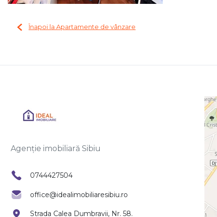
Înapoi la Apartamente de vânzare
Agenție imobiliară Sibiu
0744427504
office@idealimobiliaresibiu.ro
Strada Calea Dumbravii, Nr. 58.