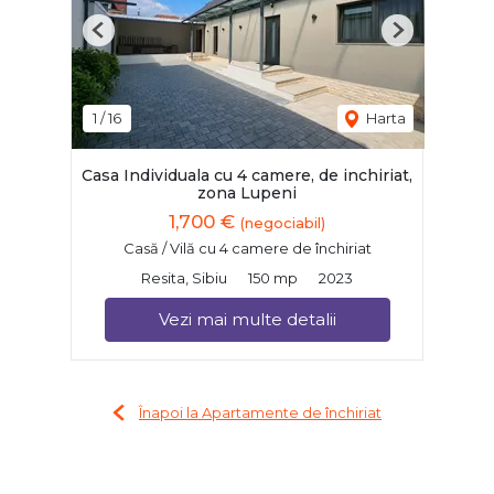
Previous
Next
1
/
16
Harta
Casa Individuala cu 4 camere, de inchiriat,
zona Lupeni
1,700 €
(negociabil)
Casă / Vilă cu 4 camere de închiriat
Resita, Sibiu
150 mp
2023
Vezi mai multe detalii
Înapoi la Apartamente de închiriat