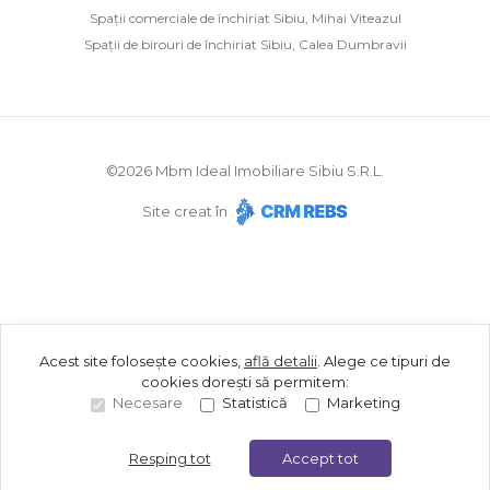
Spații comerciale de închiriat Sibiu, Mihai Viteazul
Spații de birouri de închiriat Sibiu, Calea Dumbravii
©
2026
Mbm Ideal Imobiliare Sibiu S.R.L.
Site creat în
Acest site folosește cookies,
află detalii
.
Alege ce tipuri de
cookies dorești să permitem:
Necesare
Statistică
Marketing
Resping tot
Accept tot
Sună acum
Solicită vizionare