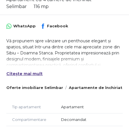
Selimbar
116 mp
WhatsApp
Facebook
Vă propunem spre vânzare un penthouse elegant și
spațios, situat într-una dintre cele mai apreciate zone din
Sibiu – Doamna Stanca. Proprietatea impresionează prin
designul modern, finisajele premium și
compartimentarea practică, oferind confortul și
rafinamentul unei locuințe exclusiviste.
Citește mai mult
Detalii tehnice:
Oferte imobiliare Selimbar
Apartamente de închiriat Se
Suprafață utilă: 105 mp
Terase total: 50 mp (32,61 mp și 17,80 mp)
Compartimentare:
Tip apartament
Apartament
Living luminos, separat de bucătărie
Bucătărie spațioasă cu zonă de luat masa și acces pe
Compartimentare
Decomandat
terasă
3 dormitoare, fiecare cu acces la terase