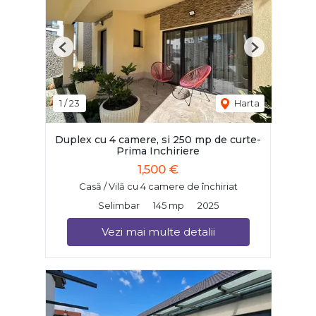
Previous
Next
1
/
23
Harta
Duplex cu 4 camere, si 250 mp de curte-
Prima Inchiriere
1,500 €
Casă / Vilă cu 4 camere de închiriat
Selimbar
145 mp
2025
Vezi mai multe detalii