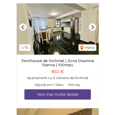
Previous
Next
1
/
15
Harta
Penthouse de închiriat | Zona Doamna
Stanca | 100mpu
850 €
Apartament cu 3 camere de închiriat
Hipodrom 1, Sibiu
100 mp
Vezi mai multe detalii