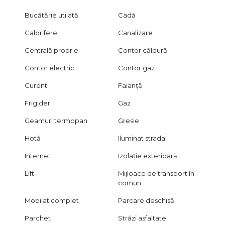
Bucătărie utilată
Cadă
Calorifere
Canalizare
Centrală proprie
Contor căldură
Contor electric
Contor gaz
Curent
Faianță
Frigider
Gaz
Geamuri termopan
Gresie
Hotă
Iluminat stradal
Internet
Izolație exterioară
Lift
Mijloace de transport în
comun
Mobilat complet
Parcare deschisă
Parchet
Străzi asfaltate