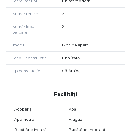
Stare interior
Finisat modern
Număr terase
2
Număr locuri
2
parcare
Imobil
Bloc de apart.
Stadiu construcție
Finalizată
Tip construcție
Cărămidă
Facilități
Acoperiș
Apă
Apometre
Aragaz
Bucătărie închisă
Bucătărie mobilată