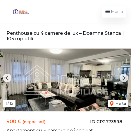
Meniu
Penthouse cu 4 camere de lux – Doamna Stanca |
105 mp utili
Previous
Nex
1
/
15
Harta
900 €
ID CP2773598
(negociabil)
Apartament cu 4 camere de închiriat