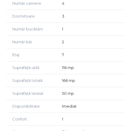
Număr camere
4
2 băi moderne, complet echipate
Dormitoare
3
Se vinde complet mobilat și utilat, amenajat cu materiale
de calitate superioară și atenție la detalii. Terasele
generoase oferă o priveliște frumoasă și spațiu perfect
Număr bucătării
1
pentru relaxare.
Număr băi
2
Avantaje:
Zonă premium, în apropiere de Shopping City Sibiu, școli,
Etaj
7
farmacii și mijloace de transport
Finisaje de top
Suprafață utilă
116 mp
Spațiu amplu și luminos
2 locuri de parcare private
Suprafață totală
166 mp
O locuință ideală pentru cei care își doresc un penthouse
Suprafață terasă
50 mp
exclusivist, într-o zonă dinamică și bine cotată a orașului
Sibiu.
Disponibilitate
Imediat
Preț: 900
€ Negocibil
Confort
1
Detalii și vizionari: 0744 996 302 - Sara Malanga