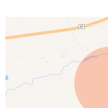
Preț: 310.000€
Pentru detalii și vizionări, vă stăm la dispoziție la nu