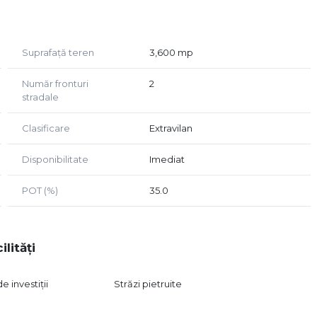
Suprafață teren
3,600 mp
Număr fronturi
2
stradale
odernă, circulații clare, spații verzi și accesuri bine
Clasificare
Extravilan
Disponibilitate
Imediat
imita proprietății în cel mai scurt timp.
sabil + trotuare), conform reglementărilor urbanistice.
POT (%)
35.0
ilități
izarea infrastructurii
 investiții
Străzi pietruite
ificat, cu acces facil și perspectivă clară de dezvoltare.