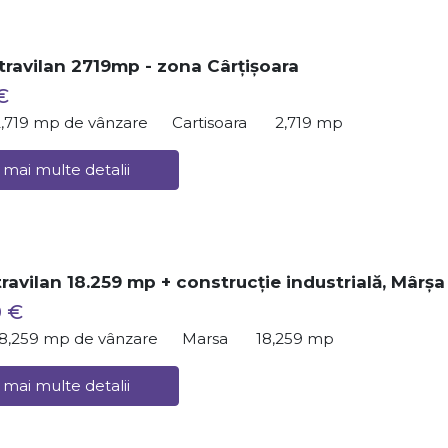
travilan 2719mp - zona Cârțișoara
€
2,719 mp de vânzare
Cartisoara
2,719 mp
 mai multe detalii
travilan 18.259 mp + construcție industrială, Mârșa
0 €
18,259 mp de vânzare
Marsa
18,259 mp
 mai multe detalii