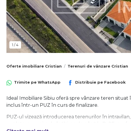
1
/
4
Oferte imobiliare Cristian
Terenuri de vânzare Cristian
Trimite pe
WhatsApp
Distribuie pe
Facebook
Ideal Imobiliare Sibiu oferă spre vânzare teren situat 
inclus într-un PUZ în curs de finalizare.
PUZ-ul vizează introducerea terenurilor în intravilan, 
cuplate, cu regim de înălțime de până la P+2E, conf