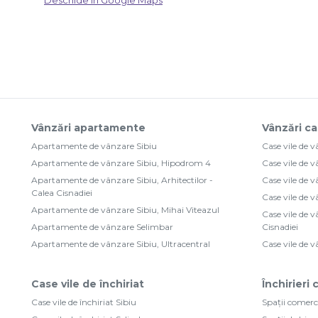
Deschide în Google Maps
Vânzări apartamente
Vânzări ca
Apartamente de vânzare Sibiu
Case vile de 
Apartamente de vânzare Sibiu, Hipodrom 4
Case vile de 
Apartamente de vânzare Sibiu, Arhitectilor -
Case vile de 
Calea Cisnadiei
Case vile de 
Apartamente de vânzare Sibiu, Mihai Viteazul
Case vile de v
Apartamente de vânzare Selimbar
Cisnadiei
Apartamente de vânzare Sibiu, Ultracentral
Case vile de 
Case vile de închiriat
Închirieri
Case vile de închiriat Sibiu
Spații comerci