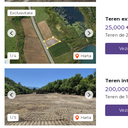
Exclusivitate
Teren ex
25,000 
Teren de 
Previous
Next
Vezi
1
/
4
Harta
Teren in
200,00
Teren de 
Previous
Next
Vezi
1
/
5
Harta