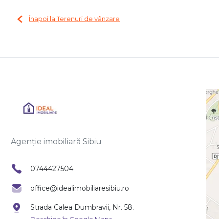
Înapoi la Terenuri de vânzare
Agenție imobiliară Sibiu
0744427504
office@idealimobiliaresibiu.ro
Strada Calea Dumbravii, Nr. 58.