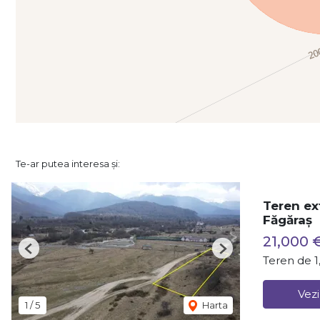
Te-ar putea interesa și:
Teren ex
Făgăraș
21,000 
Previous
Next
Teren de 
Vezi
1
/
5
Harta