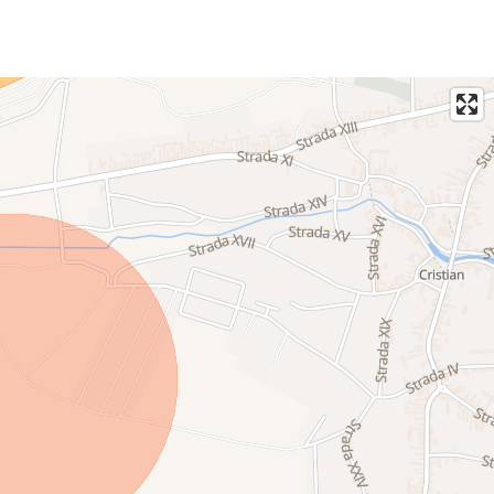
mărul: +40 744 433 077