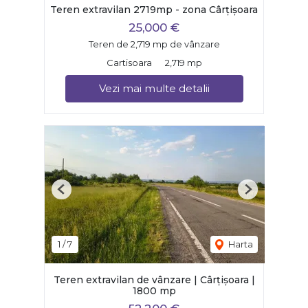
Teren extravilan 2719mp - zona Cârțișoara
25,000 €
Teren de 2,719 mp de vânzare
Cartisoara
2,719 mp
Vezi mai multe detalii
Previous
Next
1
/
7
Harta
Teren extravilan de vânzare | Cârțișoara |
1800 mp