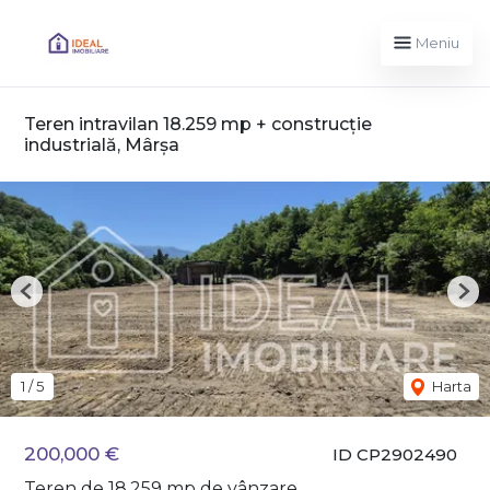
Meniu
Teren intravilan 18.259 mp + construcție
industrială, Mârșa
Previous
Nex
1
/
5
Harta
200,000 €
ID CP2902490
Teren de 18,259 mp de vânzare