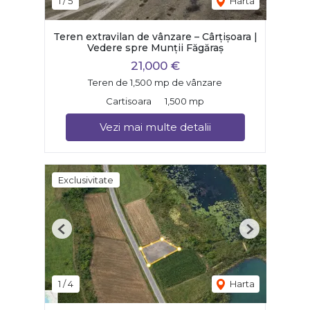
1
/
5
Harta
Teren extravilan de vânzare – Cârțișoara |
Vedere spre Munții Făgăraș
21,000 €
Teren de 1,500 mp de vânzare
Cartisoara
1,500 mp
Vezi mai multe detalii
Exclusivitate
Previous
Next
1
/
4
Harta