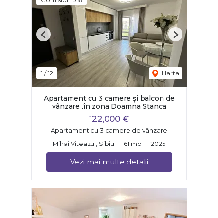
Previous
Next
1
/
12
Harta
Apartament cu 3 camere și balcon de
vânzare ,în zona Doamna Stanca
122,000 €
Apartament cu 3 camere de vânzare
Mihai Viteazul, Sibiu
61 mp
2025
Vezi mai multe detalii