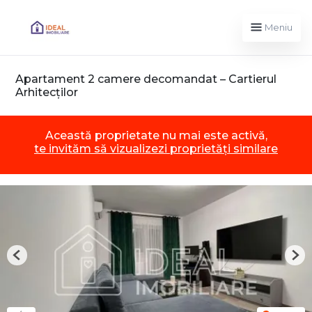
Meniu
Apartament 2 camere decomandat – Cartierul
Arhitecților
Această proprietate nu mai este activă,
te invităm să vizualizezi proprietăți similare
Previous
Nex