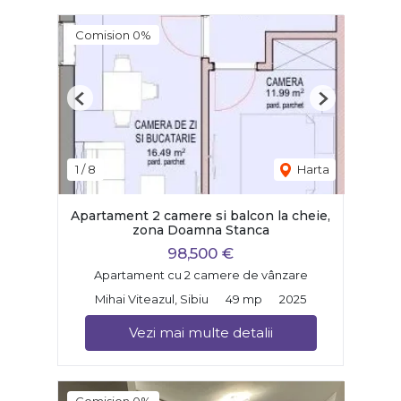
Comision 0%
Previous
Next
1
/
8
Harta
Apartament 2 camere si balcon la cheie,
zona Doamna Stanca
98,500 €
Apartament cu 2 camere de vânzare
Mihai Viteazul, Sibiu
49 mp
2025
Vezi mai multe detalii
Comision 0%