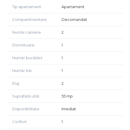
Suprafață utilă: 55 mp
Tip apartament
Apartament
Balcon: 5 mp
Etaj: 2/3
Compartimentare
Decomandat
An construcție: 2019
Compartimentare: decomandat
Număr camere
2
Alte detalii:
Dormitoare
1
Etaj intermediar (2/3)
Mobilier și electrocasnice incluse
Aer condiționat
Număr bucătării
1
Finisaje moderne
Locație retrasă, cu trafic redus
Număr băi
1
📞 Contact: Sara Malanga – 0744 996 302
Etaj
2
Preț: 98.000 € (se acceptă plata doar din surse proprii)
Suprafață utilă
55 mp
Disponibilitate
Imediat
Confort
1