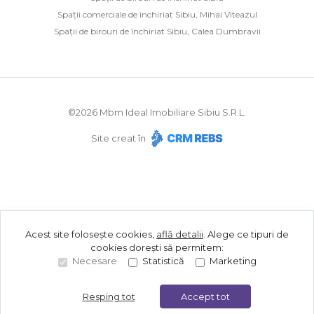
Spații comerciale de închiriat Sibiu, Mihai Viteazul
Spații de birouri de închiriat Sibiu, Calea Dumbravii
©
2026
Mbm Ideal Imobiliare Sibiu S.R.L.
Site creat în
Acest site folosește cookies,
află detalii
.
Alege ce tipuri de
cookies dorești să permitem:
Necesare
Statistică
Marketing
Resping tot
Accept tot