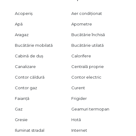
Acoperiș
Aer condiționat
Apă
Apometre
Aragaz
Bucătărie închisă
Bucătărie mobilată
Bucătărie utilată
Cabină de duș
Calorifere
Canalizare
Centrală proprie
Contor căldură
Contor electric
Contor gaz
Curent
Faianță
Frigider
Gaz
Geamuri termopan
Gresie
Hotă
Iluminat stradal
Internet