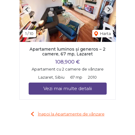
Previous
Next
1
/
10
Harta
Apartament luminos și generos – 2
camere, 67 mp, Lazaret
108,900 €
Apartament cu 2 camere de vânzare
Lazaret, Sibiu
67 mp
2010
Vezi mai multe detalii
Înapoi la Apartamente de vânzare