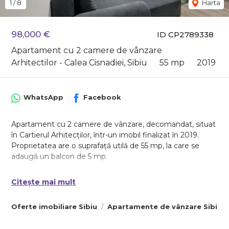
1
/
8
Harta
98,000 €
ID CP2789338
Apartament cu 2 camere de vânzare
Arhitectilor - Calea Cisnadiei, Sibiu
55 mp
2019
WhatsApp
Facebook
Apartament cu 2 camere de vânzare, decomandat, situat
în Cartierul Arhitecților, într-un imobil finalizat în 2019.
Proprietatea are o suprafață utilă de 55 mp, la care se
adaugă un balcon de 5 mp.
Locuința este complet mobilată și utilată, dispune de
Citește mai mult
finisaje moderne și aer condiționat.
Se află într-o zonă de case, liniștită, fără blocuri apropiate,
Oferte imobiliare Sibiu
Apartamente de vânzare Sibiu
oferind intimitate și confort sporit.
Detalii generale: