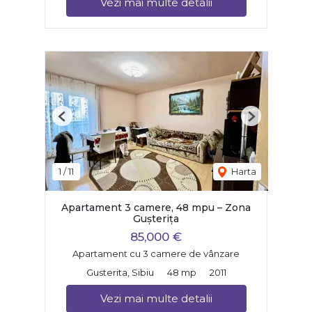
Vezi mai multe detalii
Previous
Next
1
/
11
Harta
Apartament 3 camere, 48 mpu – Zona
Gușterița
85,000 €
Apartament cu 3 camere de vânzare
Gusterita, Sibiu
48 mp
2011
Vezi mai multe detalii