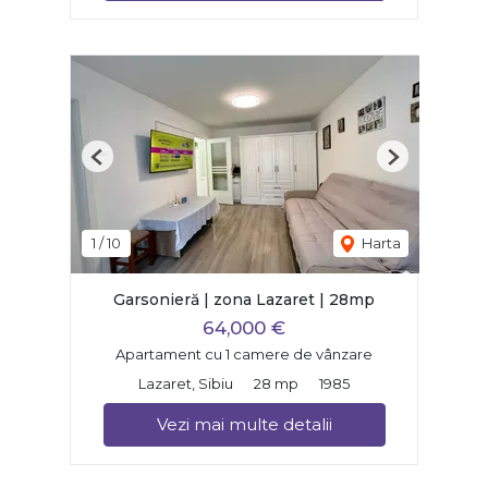
Previous
Next
1
/
10
Harta
Garsonieră | zona Lazaret | 28mp
64,000 €
Apartament cu 1 camere de vânzare
Lazaret, Sibiu
28 mp
1985
Vezi mai multe detalii