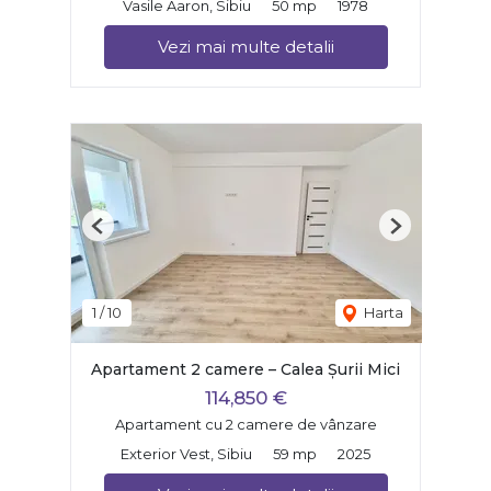
Vasile Aaron, Sibiu
50 mp
1978
Vezi mai multe detalii
Previous
Next
1
/
10
Harta
Apartament 2 camere – Calea Șurii Mici
114,850 €
Apartament cu 2 camere de vânzare
Exterior Vest, Sibiu
59 mp
2025