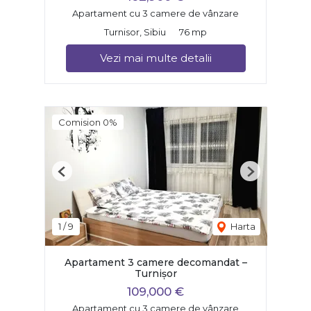
Apartament cu 3 camere de vânzare
Turnisor, Sibiu
76 mp
Vezi mai multe detalii
Comision 0%
Previous
Next
1
/
9
Harta
Apartament 3 camere decomandat –
Turnișor
109,000 €
Apartament cu 3 camere de vânzare