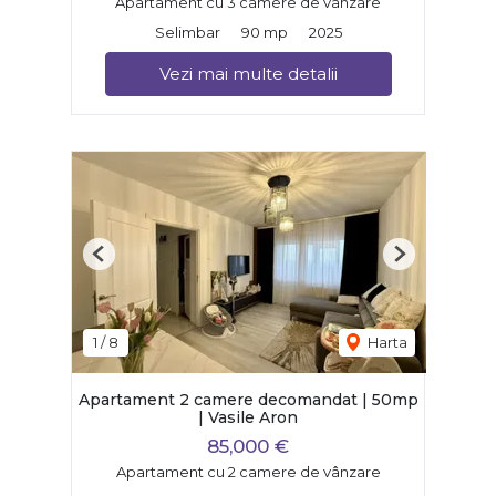
Apartament cu 3 camere de vânzare
Selimbar
90 mp
2025
Vezi mai multe detalii
Previous
Next
1
/
8
Harta
Apartament 2 camere decomandat | 50mp
| Vasile Aron
85,000 €
Apartament cu 2 camere de vânzare