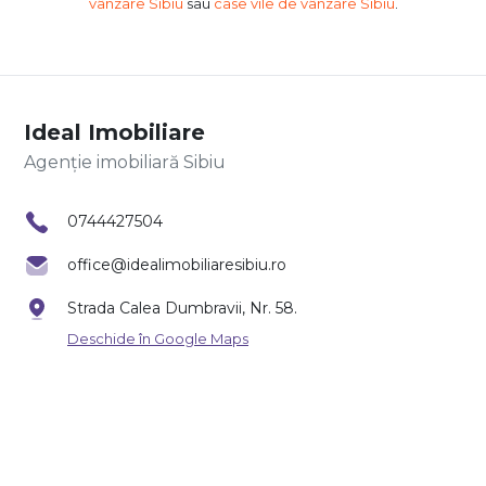
vânzare Sibiu
sau
case vile de vânzare Sibiu
.
Ideal Imobiliare
Agenție imobiliară Sibiu
0744427504
office@idealimobiliaresibiu.ro
Strada Calea Dumbravii, Nr. 58.
Deschide în Google Maps