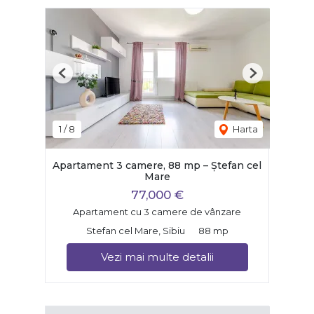
Previous
Next
1
/
8
Harta
Apartament 3 camere, 88 mp – Ștefan cel
Mare
77,000 €
Apartament cu 3 camere de vânzare
Stefan cel Mare, Sibiu
88 mp
Vezi mai multe detalii