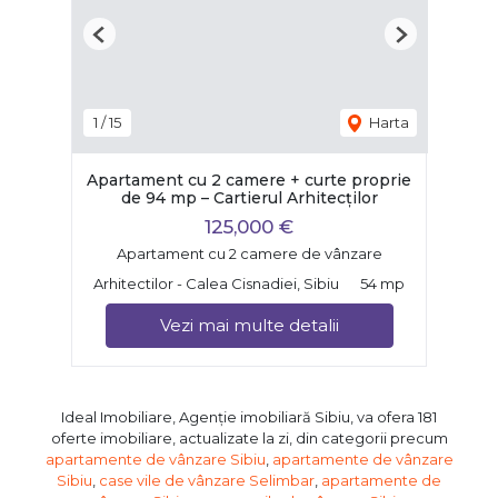
Previous
Next
1
/
15
Harta
Apartament cu 2 camere + curte proprie
de 94 mp – Cartierul Arhitecților
125,000 €
Apartament cu 2 camere de vânzare
Arhitectilor - Calea Cisnadiei, Sibiu
54 mp
Vezi mai multe detalii
Ideal Imobiliare, Agenție imobiliară Sibiu, va ofera 181
oferte imobiliare, actualizate la zi, din categorii precum
apartamente de vânzare Sibiu
,
apartamente de vânzare
Sibiu
,
case vile de vânzare Selimbar
,
apartamente de