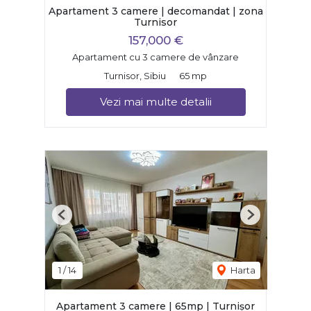
Apartament 3 camere | decomandat | zona
Turnisor
157,000 €
Apartament cu 3 camere de vânzare
Turnisor, Sibiu
65 mp
Vezi mai multe detalii
Previous
Next
1
/
14
Harta
Apartament 3 camere | 65mp | Turnișor