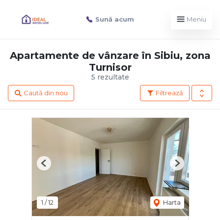
Sună acum
Meniu
Apartamente de vânzare în Sibiu, zona
Turnisor
5 rezultate
Caută din nou
Filtrează
Previous
Next
1
/
12
Harta