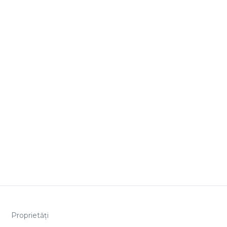
Proprietăți
Pentru cumpărători
Pentru proprietari
Echipa
Contact
ANPC
Politică cookies
Politică de confidențialitate