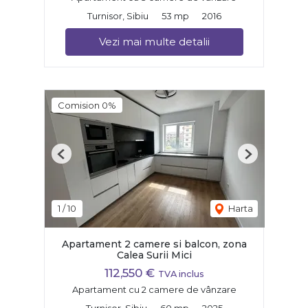
Turnisor, Sibiu
53 mp
2016
Vezi mai multe detalii
Comision 0%
Previous
Next
1
/
10
Harta
Apartament 2 camere si balcon, zona
Calea Surii Mici
112,550 €
TVA inclus
Apartament cu 2 camere de vânzare
Turnisor, Sibiu
60 mp
2025