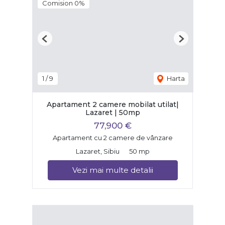
Comision 0%
Previous
Next
1
/
9
Harta
Apartament 2 camere mobilat utilat|
Lazaret | 50mp
77,900 €
Apartament cu 2 camere de vânzare
Lazaret, Sibiu
50 mp
Vezi mai multe detalii