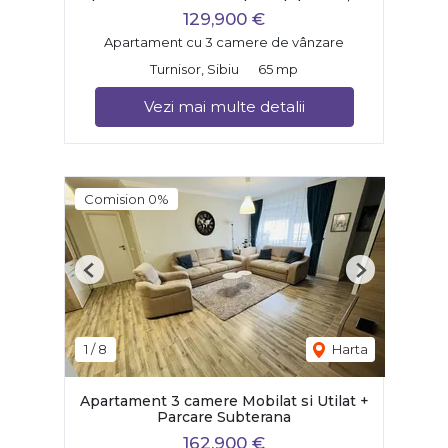
129,900 €
Apartament cu 3 camere de vânzare
Turnisor, Sibiu
65 mp
Vezi mai multe detalii
Comision 0%
Previous
Next
1
/
8
Harta
Apartament 3 camere Mobilat si Utilat +
Parcare Subterana
162,900 €