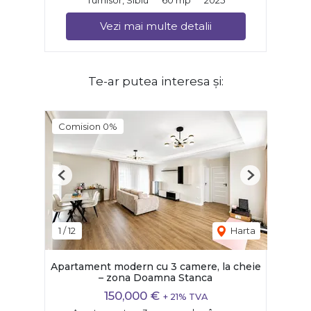
Vezi mai multe detalii
Te-ar putea interesa și:
Comision 0%
Previous
Next
1
/
12
Harta
Apartament modern cu 3 camere, la cheie
– zona Doamna Stanca
150,000 €
+ 21% TVA