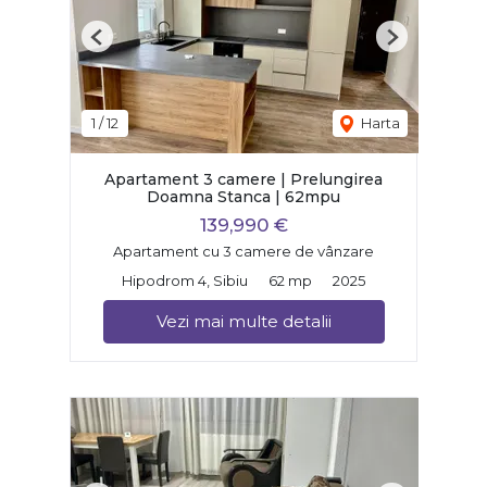
Previous
Next
1
/
12
Harta
Apartament 3 camere | Prelungirea
Doamna Stanca | 62mpu
139,990 €
Apartament cu 3 camere de vânzare
Hipodrom 4, Sibiu
62 mp
2025
Vezi mai multe detalii