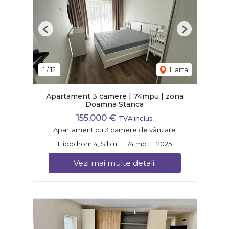
Previous
Next
1
/
12
Harta
Apartament 3 camere | 74mpu | zona
Doamna Stanca
155,000 €
TVA inclus
Apartament cu 3 camere de vânzare
Hipodrom 4, Sibiu
74 mp
2025
Vezi mai multe detalii