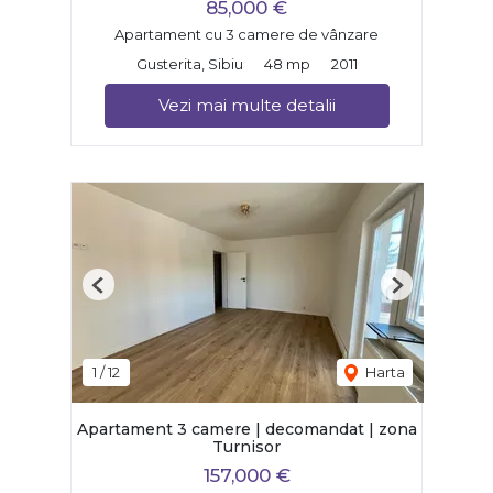
85,000 €
Apartament cu 3 camere de vânzare
Gusterita, Sibiu
48 mp
2011
Vezi mai multe detalii
Previous
Next
1
/
12
Harta
Apartament 3 camere | decomandat | zona
Turnisor
157,000 €