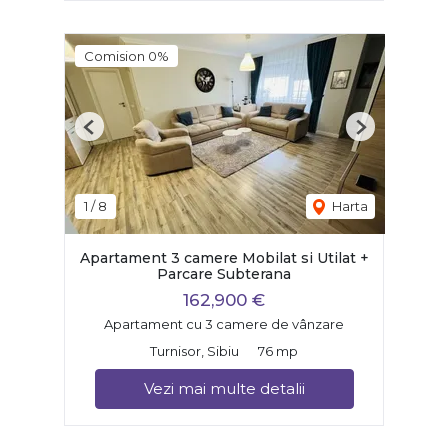
Comision 0%
Previous
Next
1
/
8
Harta
Apartament 3 camere Mobilat si Utilat +
Parcare Subterana
162,900 €
Apartament cu 3 camere de vânzare
Turnisor, Sibiu
76 mp
Vezi mai multe detalii