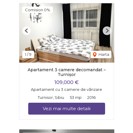
Comision 0%
Previous
Next
1
/
9
Harta
Apartament 3 camere decomandat –
Turnișor
109,000 €
Apartament cu 3 camere de vânzare
Turnisor, Sibiu
53 mp
2016
Vezi mai multe detalii