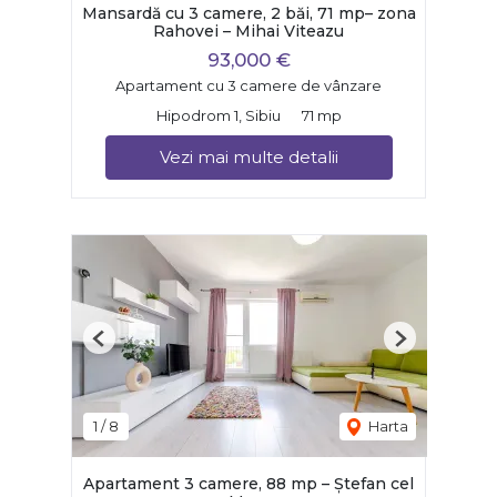
Mansardă cu 3 camere, 2 băi, 71 mp– zona
Rahovei – Mihai Viteazu
93,000 €
Apartament cu 3 camere de vânzare
Hipodrom 1, Sibiu
71 mp
Vezi mai multe detalii
Previous
Next
1
/
8
Harta
Apartament 3 camere, 88 mp – Ștefan cel