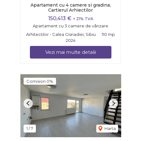
Apartament cu 4 camere si gradina,
Cartierul Arhiectilor
150,413 €
+ 21% TVA
Apartament cu 3 camere de vânzare
Arhitectilor - Calea Cisnadiei, Sibiu
110 mp
2024
Vezi mai multe detalii
Comision 0%
Previous
Next
1
/
7
Harta