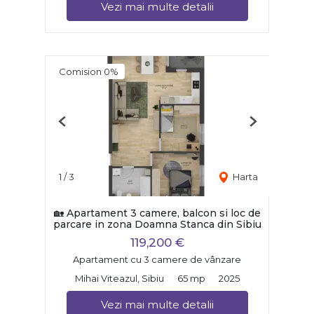
Vezi mai multe detalii
Comision 0%
Previous
Next
1
/
3
Harta
🏡 Apartament 3 camere, balcon si loc de
parcare in zona Doamna Stanca din Sibiu
119,200 €
Apartament cu 3 camere de vânzare
Mihai Viteazul, Sibiu
65 mp
2025
Vezi mai multe detalii