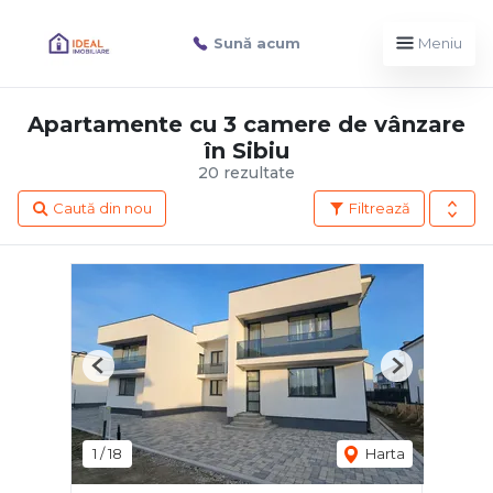
Sună acum
Meniu
Apartamente cu 3 camere de vânzare
în Sibiu
20 rezultate
Caută din nou
Filtrează
Previous
Next
1
/
18
Harta