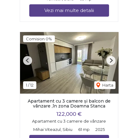
Vezi mai multe detalii
Comision 0%
Previous
Next
1
/
12
Harta
Apartament cu 3 camere și balcon de
vânzare ,în zona Doamna Stanca
122,000 €
Apartament cu 3 camere de vânzare
Mihai Viteazul, Sibiu
61 mp
2025