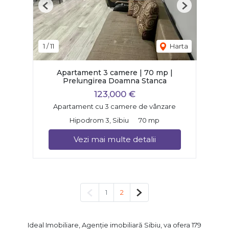
Previous
Next
1
/
11
Harta
Apartament 3 camere | 70 mp |
Prelungirea Doamna Stanca
123,000 €
Apartament cu 3 camere de vânzare
Hipodrom 3, Sibiu
70 mp
Vezi mai multe detalii
Pagina anterioară
Pagina următoare
1
2
Ideal Imobiliare, Agenție imobiliară Sibiu, va ofera 179