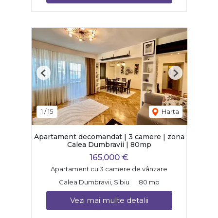
Previous
Next
1
/
15
Harta
Apartament decomandat | 3 camere | zona
Calea Dumbravii | 80mp
165,000 €
Apartament cu 3 camere de vânzare
Calea Dumbravii, Sibiu
80 mp
Vezi mai multe detalii