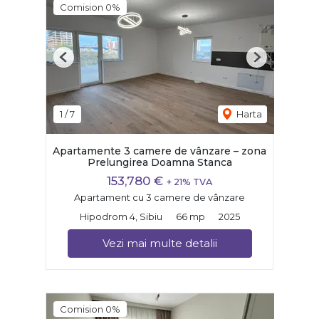
Comision 0%
Previous
Next
1
/
7
Harta
Apartamente 3 camere de vânzare – zona
Prelungirea Doamna Stanca
153,780 €
+ 21% TVA
Apartament cu 3 camere de vânzare
Hipodrom 4, Sibiu
66 mp
2025
Vezi mai multe detalii
Comision 0%