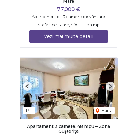
Mare
77,000 €
Apartament cu 3 camere de vânzare
Stefan cel Mare, Sibiu
88 mp
Vezi mai multe detalii
Previous
Next
1
/
11
Harta
Apartament 3 camere, 48 mpu – Zona
Gușterița