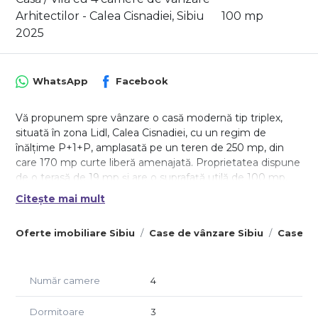
Arhitectilor - Calea Cisnadiei, Sibiu
100 mp
2025
WhatsApp
Facebook
Vă propunem spre vânzare o casă modernă tip triplex,
situată în zona Lidl, Calea Cisnadiei, cu un regim de
înălțime P+1+P, amplasată pe un teren de 250 mp, din
care 170 mp curte liberă amenajată. Proprietatea dispune
de o terasă de 19 mp și are o suprafață utilă de 100 mp,
compartimentată inteligent:
Citește mai mult
Compartimentare
Oferte imobiliare Sibiu
Case de vânzare Sibiu
Case de
Parter: living, bucătărie, baie, cămară, spațiu tehnic și hol
Etaj: 3 dormitoare, dressing, baie, hol și balcon
Pod: spațiu utilizabil pentru depozitare
Terasă: situată în spatele casei, cu acoperiș din țiglă
Număr camere
4
Finisaje și dotări
Dormitoare
3