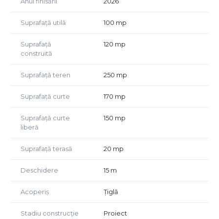
Anul finisării
2026
Suprafață utilă
100 mp
Suprafață
120 mp
construită
Suprafață teren
250 mp
Suprafață curte
170 mp
Suprafață curte
150 mp
liberă
Suprafață terasă
20 mp
Deschidere
15 m
Acoperiș
Țiglă
Stadiu construcție
Proiect