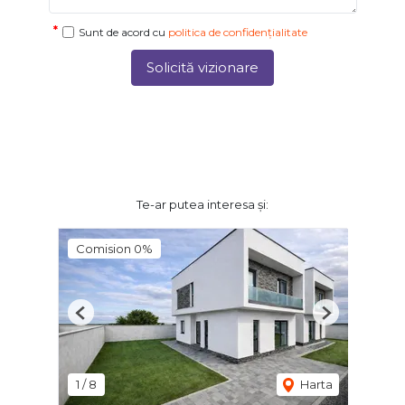
Sunt de acord cu
politica de confidențialitate
Solicită vizionare
Te-ar putea interesa și:
Comision 0%
Previous
Next
1
/
8
Harta