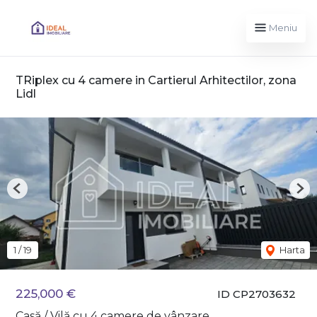
Meniu
TRiplex cu 4 camere in Cartierul Arhitectilor, zona
Lidl
Previous
Nex
1
/
19
Harta
225,000 €
ID CP2703632
Casă / Vilă cu 4 camere de vânzare