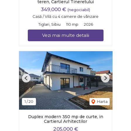
teren, Cartierul Tineretului
349,000 €
(negociabil)
Casă / Vilă cu 4 camere de vânzare
Tiglari, Sibiu
110 mp
2026
Vezi mai multe detalii
Previous
Next
1
/
20
Harta
Duplex modern 350 mp de curte, in
Cartierul Arhitectilor
205,000 €