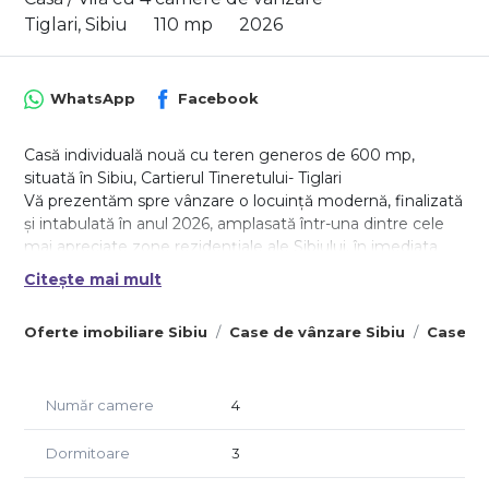
Tiglari, Sibiu
110 mp
2026
WhatsApp
Facebook
Casă individuală nouă cu teren generos de 600 mp,
situată în Sibiu, Cartierul Tineretului- Tiglari
Vă prezentăm spre vânzare o locuință modernă, finalizată
și intabulată în anul 2026, amplasată într-una dintre cele
mai apreciate zone rezidențiale ale Sibiului, în imediata
apropiere a complexului The Lake Home. Proprietatea
Citește mai mult
beneficiază de o poziționare excelentă, într-un cartier
exclusiv de case, cu acces rapid către centrul orașului, aflat
Oferte imobiliare Sibiu
Case de vânzare Sibiu
Case de
la doar câteva minute distanță.
Casa este construită pe un teren generos de 600 mp și
oferă o suprafață utilă de 1 10 mp, fiind dispusă pe Parter,
Număr camere
4
Etaj și Pod. Curtea liberă de aproximativ 500 mp oferă
spațiu suficient pentru amenajarea unei zone de relaxare,
Dormitoare
3
a unui loc de joacă pentru copii sau chiar pentru