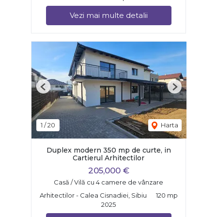
Vezi mai multe detalii
Previous
Next
1
/
20
Harta
Duplex modern 350 mp de curte, in
Cartierul Arhitectilor
205,000 €
Casă / Vilă cu 4 camere de vânzare
Arhitectilor - Calea Cisnadiei, Sibiu
120 mp
2025