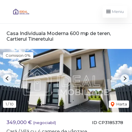
Meniu
Casa Individuala Moderna 600 mp de teren,
Cartierul Tineretului
Comision 0%
Previous
Nex
1
/
10
Harta
349,000 €
ID CP3185378
(negociabil)
Casă / Vilă cu 4 camere de vânzare