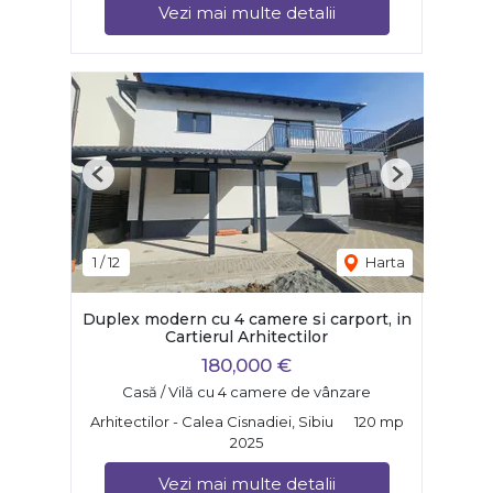
Vezi mai multe detalii
Previous
Next
1
/
12
Harta
Duplex modern cu 4 camere si carport, in
Cartierul Arhitectilor
180,000 €
Casă / Vilă cu 4 camere de vânzare
Arhitectilor - Calea Cisnadiei, Sibiu
120 mp
2025
Vezi mai multe detalii