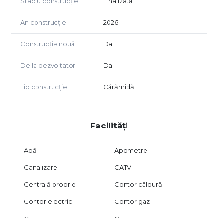
Stadiu construcție
Finalizată
An construcție
2026
Construcție nouă
Da
De la dezvoltator
Da
Tip construcție
Cărămidă
Facilități
Apă
Apometre
Canalizare
CATV
Centrală proprie
Contor căldură
Contor electric
Contor gaz