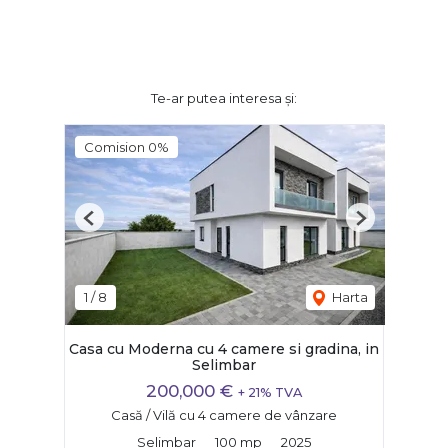
Te-ar putea interesa și:
Comision 0%
Previous
Next
1
/
8
Harta
Casa cu Moderna cu 4 camere si gradina, in
Selimbar
200,000 €
+ 21% TVA
Casă / Vilă cu 4 camere de vânzare
Selimbar
100 mp
2025