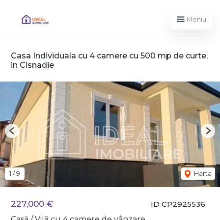
Meniu
Casa Individuala cu 4 camere cu 500 mp de curte,
in Cisnadie
Previous
Nex
1
/
9
Harta
227,000 €
ID CP2925536
Casă / Vilă cu 4 camere de vânzare