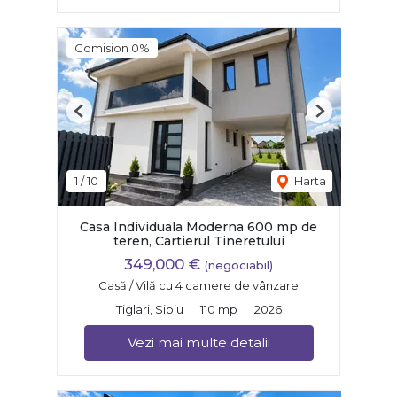
Comision 0%
Previous
Next
1
/
10
Harta
Casa Individuala Moderna 600 mp de
teren, Cartierul Tineretului
349,000 €
(negociabil)
Casă / Vilă cu 4 camere de vânzare
Tiglari, Sibiu
110 mp
2026
Vezi mai multe detalii