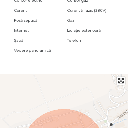
Contor electric
Contor gaz
Curent
Curent trifazic (380V)
Fosă septică
Gaz
Internet
Izolație exterioară
Șapă
Telefon
Vedere panoramică