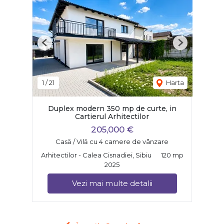
Previous
Next
1
/
21
Harta
Duplex modern 350 mp de curte, in
Cartierul Arhitectilor
205,000 €
Casă / Vilă cu 4 camere de vânzare
Arhitectilor - Calea Cisnadiei, Sibiu
120 mp
2025
Vezi mai multe detalii