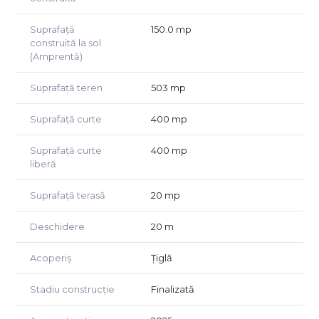
mobilare eficientă.
Dormitorul matrimonial beneficiază de suprafață
Suprafață
150.0 mp
construită la sol
generoasă, iar celelalte două camere pot fi utilizate ca
(Amprentă)
dormitoare pentru copii, birou sau cameră de oaspeți.
Pret: 227.000 Euro
Suprafață teren
503 mp
Telefon: 0744427504 Mariana
Suprafață curte
400 mp
Suprafață curte
400 mp
liberă
Suprafață terasă
20 mp
Deschidere
20 m
Acoperiș
Țiglă
Stadiu construcție
Finalizată