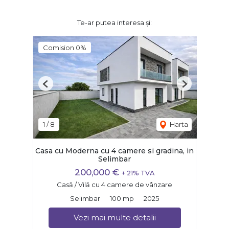
Te-ar putea interesa și:
Comision 0%
Previous
Next
1
/
8
Harta
Casa cu Moderna cu 4 camere si gradina, in
Selimbar
200,000 €
+ 21% TVA
Casă / Vilă cu 4 camere de vânzare
Selimbar
100 mp
2025
Vezi mai multe detalii