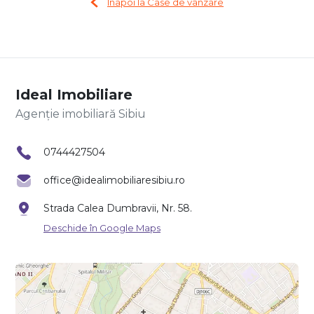
Înapoi la Case de vânzare
Ideal Imobiliare
Agenție imobiliară Sibiu
0744427504
office@idealimobiliaresibiu.ro
Strada Calea Dumbravii, Nr. 58.
Deschide în Google Maps