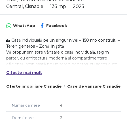
Central, Cisnadie
135 mp
2025
WhatsApp
Facebook
🏡 Casă individuală pe un singur nivel – 150 mp construiți –
Teren generos – Zonă liniștită
Vă propunem spre vânzare o casă individuală, regim
parter, cu arhitectură modernă și compartimentare
eficientă, amplasată pe un teren generos, cu acces auto
și pietonal separat.
Citește mai mult
Proprietatea este ideală pentru o familie care își dorește
Oferte imobiliare Cisnadie
Case de vânzare Cisnadie
confort, intimitate și funcționalitate, totul pe un singur
nivel.
📐 Date tehnice:
Număr camere
4
Regim de înălțime: Parter
Suprafață construită: 150,37 mp
Dormitoare
3
Suprafață utilă: aproximativ 130 mp
Teren împrejmuit