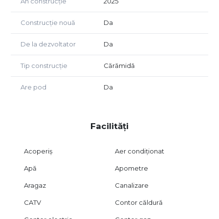
An construcție
2025
Construcție nouă
Da
De la dezvoltator
Da
Tip construcție
Cărămidă
Are pod
Da
Facilități
Acoperiș
Aer condiționat
Apă
Apometre
Aragaz
Canalizare
CATV
Contor căldură