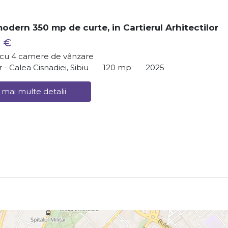
odern 350 mp de curte, in Cartierul Arhitectilor
 €
ă cu 4 camere de vânzare
r - Calea Cisnadiei, Sibiu
120 mp
2025
 mai multe detalii