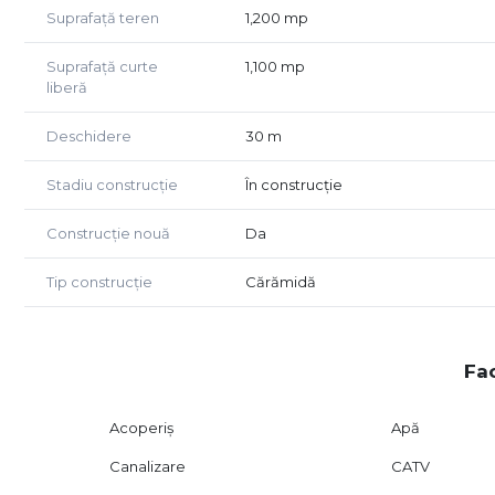
Suprafață teren
1,200 mp
Suprafață curte
1,100 mp
liberă
Deschidere
30 m
Stadiu construcție
În construcție
Construcție nouă
Da
Tip construcție
Cărămidă
Fac
Acoperiș
Apă
Canalizare
CATV