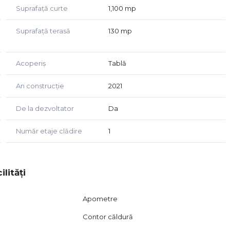
Suprafață curte
1,100 mp
Suprafață terasă
130 mp
Acoperiș
Tablă
An construcție
2021
De la dezvoltator
Da
Număr etaje clădire
1
ilități
Apometre
Contor căldură