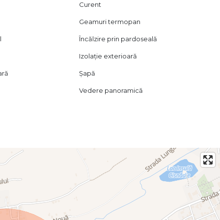
Curent
Geamuri termopan
l
Încălzire prin pardoseală
Izolație exterioară
ară
Șapă
Vedere panoramică