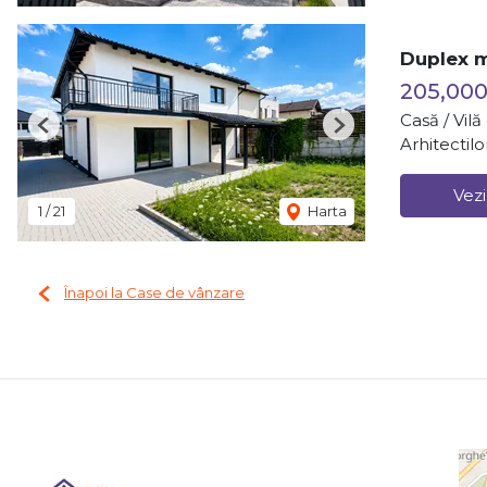
Duplex m
205,000
Casă / Vil
Previous
Next
Arhitectilo
Vezi
1
/
21
Harta
Înapoi la Case de vânzare