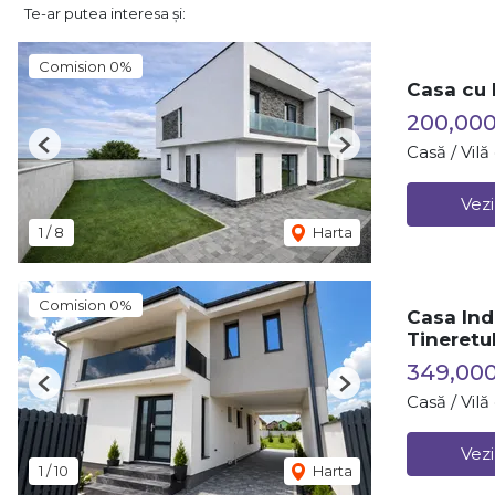
Te-ar putea interesa și:
Comision 0%
Casa cu 
200,00
Casă / Vil
Previous
Next
Vezi
1
/
8
Harta
Comision 0%
Casa Ind
Tineretu
349,00
Previous
Next
Casă / Vil
Vezi
1
/
10
Harta