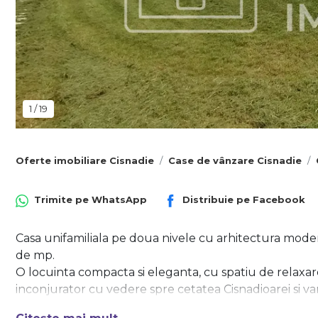
1
/
19
Oferte imobiliare Cisnadie
Case de vânzare Cisnadie
Trimite pe
WhatsApp
Distribuie pe
Facebook
Casa unifamiliala pe doua nivele cu arhitectura moder
de mp.
O locuinta compacta si eleganta, cu spatiu de relaxare g
inconjurator cu vedere spre cetatea Cisnadioarei si va
vacanta.