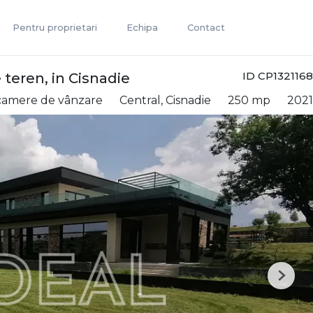
Pentru proprietari
Echipa
Contact
ID CP1321168
 teren, in Cisnadie
5 camere de vânzare
Central, Cisnadie
250 mp
2021
Next