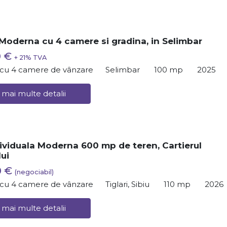
Moderna cu 4 camere si gradina, in Selimbar
0 €
+ 21% TVA
ă cu 4 camere de vânzare
Selimbar
100 mp
2025
 mai multe detalii
ividuala Moderna 600 mp de teren, Cartierul
lui
0 €
(negociabil)
ă cu 4 camere de vânzare
Tiglari, Sibiu
110 mp
2026
 mai multe detalii