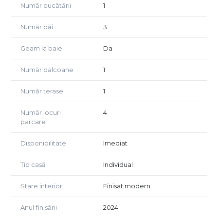
PRET: 195.000 EURO - COMISION 0%
Număr bucătării
1
TELEFON: 0744427504- Mariana
Număr băi
3
Geam la baie
Da
Număr balcoane
1
Număr terase
1
Număr locuri
4
parcare
Disponibilitate
Imediat
Tip casă
Individual
Stare interior
Finisat modern
Anul finisării
2024