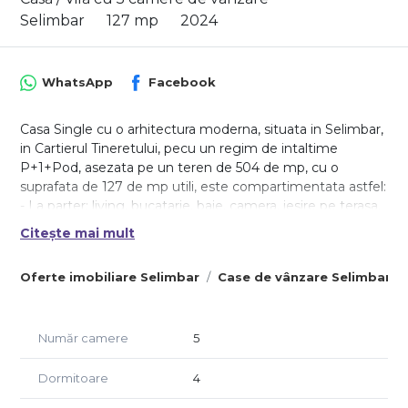
Selimbar
127 mp
2024
WhatsApp
Facebook
Casa Single cu o arhitectura moderna, situata in Selimbar,
in Cartierul Tineretului, pecu un regim de intaltime
P+1+Pod, asezata pe un teren de 504 de mp, cu o
suprafata de 127 de mp utili, este compartimentata astfel:
- La parter: living, bucatarie, baie, camera, iesire pe terasa,
hol si acces inspre carport;
Citește mai mult
- La etaj: 3 dormitoare,2 baie, dressing, casa scarii, balcon;
- Pod de depozitare;
Oferte imobiliare Selimbar
Case de vânzare Selimbar
- Casa se preda 'LA ROSU' la INTERIOR cu materiale de
calitate si finisaje premium, c geamuri termopan 3 foi de
sticla, Izolatie, tencuiasa , , usa de intrare.
Număr camere
5
- Casa se preda 'LA CHEIE' la EXTERIOR cu fatada facuta,
, si carpot cu acoperis din tigla.
-Se poate achizitiona prin orice varinata de creditare.
Dormitoare
4