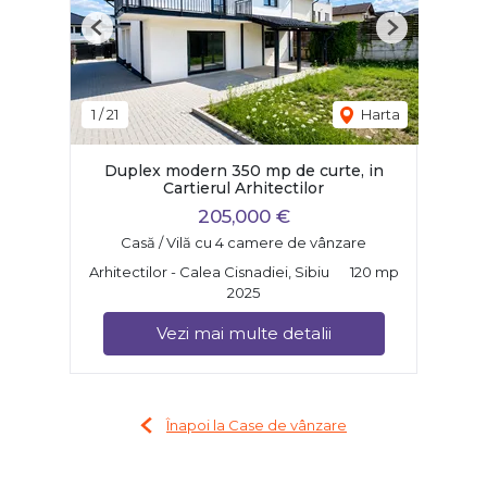
Previous
Next
1
/
21
Harta
Duplex modern 350 mp de curte, in
Cartierul Arhitectilor
205,000 €
Casă / Vilă cu 4 camere de vânzare
Arhitectilor - Calea Cisnadiei, Sibiu
120 mp
2025
Vezi mai multe detalii
Înapoi la Case de vânzare