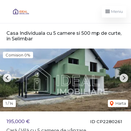
Meniu
Casa Individuala cu 5 camere si 500 mp de curte,
in Selimbar
Comision 0%
Previous
Nex
1
/
14
Harta
195,000 €
ID CP2280261
Casă / Vilă cu 5 camere de vânzare