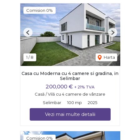
Comision 0%
Previous
Next
1
/
8
Harta
Casa cu Moderna cu 4 camere si gradina, in
Selimbar
200,000 €
+ 21% TVA
Casă / Vilă cu 4 camere de vânzare
Selimbar
100 mp
2025
Vezi mai multe detalii
Comision 0%