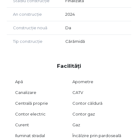
Stadiu construcție
Finalizată
An construcție
2024
Construcție nouă
Da
Tip construcție
Cărămidă
Facilități
Apă
Apometre
Canalizare
CATV
Centrală proprie
Contor căldură
Contor electric
Contor gaz
Curent
Gaz
Iluminat stradal
Încălzire prin pardoseală