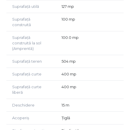
Suprafață utilă
127 mp
Suprafață
100 mp
construită
Suprafață
100.0 mp
construită la sol
(Amprentă)
Suprafață teren
504 mp
Suprafață curte
400 mp
Suprafață curte
400 mp
liberă
Deschidere
15 m
Acoperiș
Țiglă