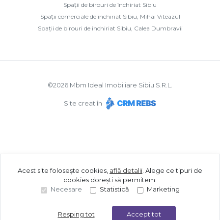
Spații de birouri de închiriat Sibiu
Spații comerciale de închiriat Sibiu, Mihai Viteazul
Spații de birouri de închiriat Sibiu, Calea Dumbravii
©
2026
Mbm Ideal Imobiliare Sibiu S.R.L.
Site creat în
Acest site folosește cookies,
află detalii
.
Alege ce tipuri de
cookies dorești să permitem:
Necesare
Statistică
Marketing
Resping tot
Accept tot
Sună acum
Solicită vizionare