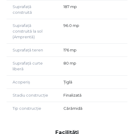
Suprafață
187 mp
construită
Suprafață
96.0 mp
construită la sol
(Amprentă)
Suprafață teren
176 mp
Suprafață curte
80 mp
liberă
Acoperiș
Țiglă
Stadiu construcție
Finalizată
Tip construcție
Cărămidă
Facilități