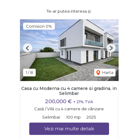
Te-ar putea interesa și:
Comision 0%
Previous
Next
1
/
8
Harta
Casa cu Moderna cu 4 camere si gradina, in
Selimbar
200,000 €
+ 21% TVA
Casă / Vilă cu 4 camere de vânzare
Selimbar
100 mp
2025
Vezi mai multe detalii