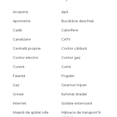
Acoperiș
Apă
Apometre
Bucătărie deschisă
Cadă
Calorifere
Canalizare
CATV
Centrală proprie
Contor căldură
Contor electric
Contor gaz
Curent
Curte
Faianță
Frigider
Gaz
Geamuri tripan
Gresie
Iluminat stradal
Internet
Izolație exterioară
Mașină de spălat rufe
Mijloace de transport în