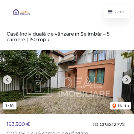
Meniu
Casă individuală de vânzare în Șelimbăr – 5
camere | 150 mpu
Previous
Nex
1
/
18
Harta
193,500 €
ID CP3212772
Casă / Vilă cu 5 camere de vânzare