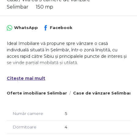
Selimbar
150 mp
WhatsApp
Facebook
Ideal Imobiliare vă propune spre vânzare o casă
individuală situată în Șelimbăr, într-o zonă liniștită, cu
acces rapid către Sibiu și principalele puncte de interes și
se vinde parțial mobilată și utilată.
Locuința are o suprafață utilă de 150 mp, este amplasată
Citește mai mult
pe un teren de 176 mp, din care aproximativ 80 mp
reprezintă curte liberă, fiind compartimentată astfel:
Oferte imobiliare Selimbar
Case de vânzare Selimbar
Parter: living spațios cu bucătărie open-space, un
dormitor, baie, hol și spațiu de depozitare;
Etaj: dormitor matrimonial cu balcon, două dormitoare cu
Număr camere
5
balcon comun, baie și hol;
Pod utilizat ca spațiu de depozitare.
Dormitoare
4
Casa este construită din cărămidă Porotherm, beneficiază