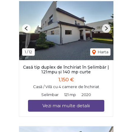
Previous
Next
1
/
12
Harta
Casă tip duplex de închiriat în Șelimbăr |
121mpu și 140 mp curte
1,150 €
Casă / Vilă cu 4 camere de închiriat
Selimbar
121 mp
2020
Vezi mai multe detalii