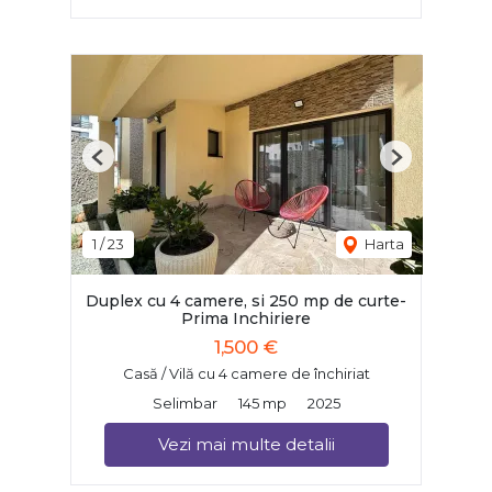
Previous
Next
1
/
23
Harta
Duplex cu 4 camere, si 250 mp de curte-
Prima Inchiriere
1,500 €
Casă / Vilă cu 4 camere de închiriat
Selimbar
145 mp
2025
Vezi mai multe detalii