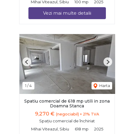
Mihai Viteazul, Sibiu
100 mp
2025
Vezi mai multe detalii
Previous
Next
1
/
4
Harta
Spatiu comercial de 618 mp utili in zona
Doamna Stanca
9,270 €
(negociabil) + 21% TVA
Spațiu comercial de închiriat
Mihai Viteazul, Sibiu
618 mp
2025