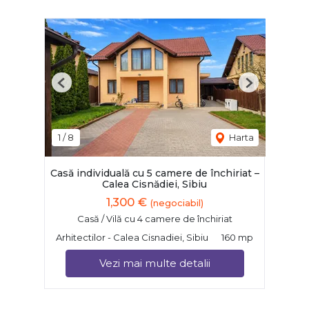
Previous
Next
1
/
8
Harta
Casă individuală cu 5 camere de închiriat –
Calea Cisnădiei, Sibiu
1,300 €
(negociabil)
Casă / Vilă cu 4 camere de închiriat
Arhitectilor - Calea Cisnadiei, Sibiu
160 mp
Vezi mai multe detalii