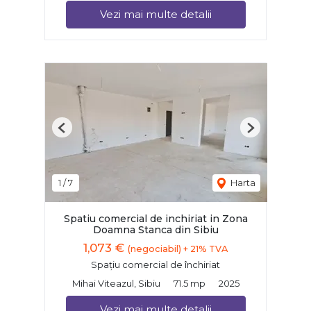
Vezi mai multe detalii
Previous
Next
1
/
7
Harta
Spatiu comercial de inchiriat in Zona
Doamna Stanca din Sibiu
1,073 €
(negociabil) + 21% TVA
Spațiu comercial de închiriat
Mihai Viteazul, Sibiu
71.5 mp
2025
Vezi mai multe detalii