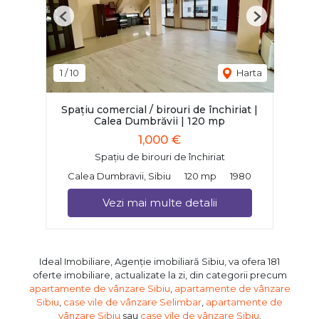
Previous
Next
1
/
10
Harta
Spațiu comercial / birouri de închiriat |
Calea Dumbrăvii | 120 mp
1,000 €
Spațiu de birouri de închiriat
Calea Dumbravii, Sibiu
120 mp
1980
Vezi mai multe detalii
Ideal Imobiliare, Agenție imobiliară Sibiu, va ofera 181
oferte imobiliare, actualizate la zi, din categorii precum
apartamente de vânzare Sibiu
,
apartamente de vânzare
Sibiu
,
case vile de vânzare Selimbar
,
apartamente de
vânzare Sibiu
sau
case vile de vânzare Sibiu
.