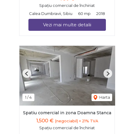
Spațiu comercial de închiriat
Calea Dumbravii, Sibiu
60 mp
2018
Vezi mai multe detalii
Previous
Next
1
/
4
Harta
Spatiu comercial in zona Doamna Stanca
1,500 €
(negociabil) + 21% TVA
Spațiu comercial de închiriat