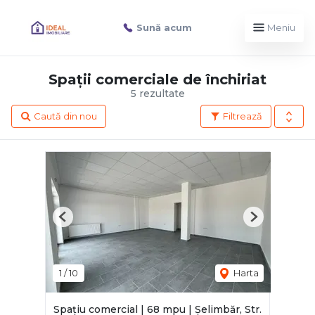
Sună acum
Meniu
Spații comerciale de închiriat
5 rezultate
Caută din nou
Filtrează
Previous
Next
1
/
10
Harta
Spațiu comercial | 68 mpu | Șelimbăr, Str.