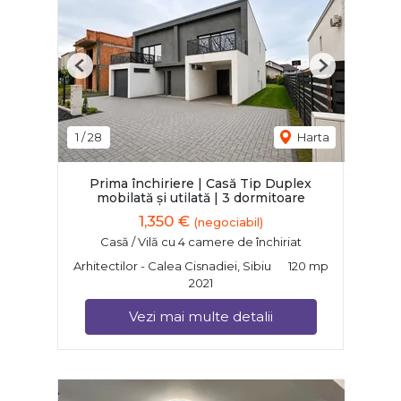
Previous
Next
1
/
28
Harta
Prima închiriere | Casă Tip Duplex
mobilată și utilată | 3 dormitoare
1,350 €
(negociabil)
Casă / Vilă cu 4 camere de închiriat
Arhitectilor - Calea Cisnadiei, Sibiu
120 mp
2021
Vezi mai multe detalii