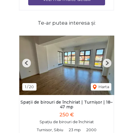
Te-ar putea interesa și:
Previous
Next
1
/
20
Harta
Spații de birouri de închiriat | Turnișor | 18–
47 mp
250 €
Spațiu de birouri de închiriat
Turnisor, Sibiu
23 mp
2000