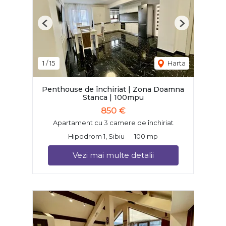
Previous
Next
1
/
15
Harta
Penthouse de închiriat | Zona Doamna
Stanca | 100mpu
850 €
Apartament cu 3 camere de închiriat
Hipodrom 1, Sibiu
100 mp
Vezi mai multe detalii