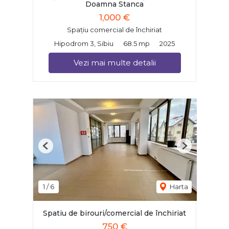
Doamna Stanca
1,000 €
Spațiu comercial de închiriat
Hipodrom 3, Sibiu
68.5 mp
2025
Vezi mai multe detalii
Previous
Next
1
/
6
Harta
Spatiu de birouri/comercial de închiriat
750 €