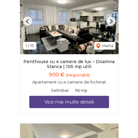
Previous
Next
1
/
15
Harta
Penthouse cu 4 camere de lux – Doamna
Stanca | 105 mp utili
900 €
(negociabil)
Apartament cu 4 camere de închiriat
Selimbar
116 mp
Vezi mai multe detalii