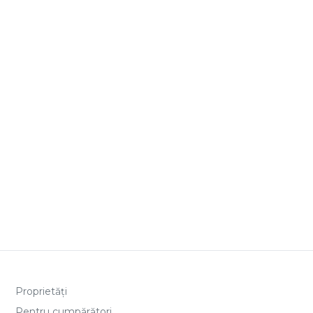
Proprietăți
Pentru cumpărători
Pentru proprietari
Echipa
Contact
ANPC
Politică cookies
Politică de confidențialitate