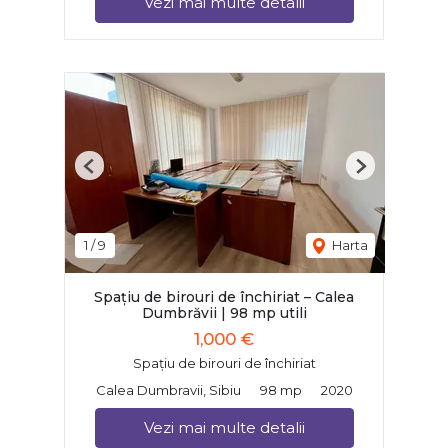
Vezi mai multe detalii
Previous
Next
1
/
9
Harta
Spațiu de birouri de închiriat – Calea
Dumbrăvii | 98 mp utili
1,000 €
Spațiu de birouri de închiriat
Calea Dumbravii, Sibiu
98 mp
2020
Vezi mai multe detalii