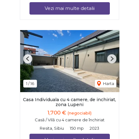
Vezi mai multe detalii
Previous
Next
1
/
16
Harta
Casa Individuala cu 4 camere, de inchiriat,
zona Lupeni
1,700 €
(negociabil)
Casă / Vilă cu 4 camere de închiriat
Resita, Sibiu
150 mp
2023