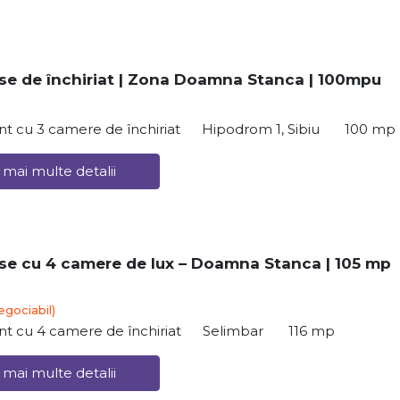
e de închiriat | Zona Doamna Stanca | 100mpu
t cu 3 camere de închiriat
Hipodrom 1, Sibiu
100 mp
 mai multe detalii
e cu 4 camere de lux – Doamna Stanca | 105 mp
egociabil)
t cu 4 camere de închiriat
Selimbar
116 mp
 mai multe detalii