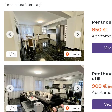
Te-ar putea interesa și:
Penthous
850 €
Apartamen
Previous
Next
Vezi
1
/
15
Harta
Penthous
utili
900 €
(n
Previous
Next
Apartamen
Vezi
1
/
15
Harta