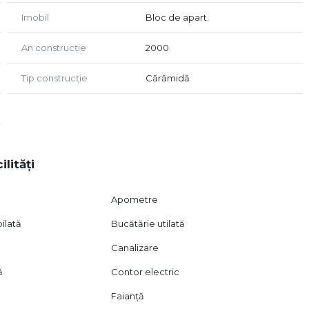
Imobil
Bloc de apart.
An construcție
2000
Tip construcție
Cărămidă
ilități
Apometre
ilată
Bucătărie utilată
Canalizare
ă
Contor electric
Faianță