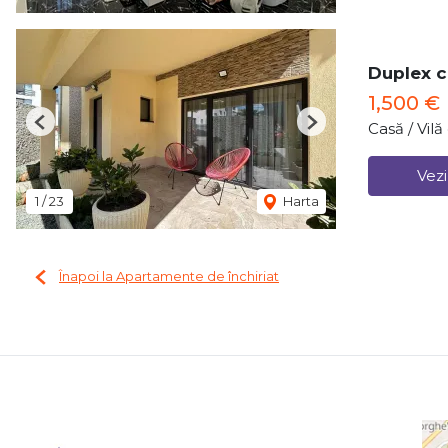
Duplex c
1,500 €
Casă / Vil
Previous
Next
Vezi
1
/
23
Harta
Înapoi la Apartamente de închiriat