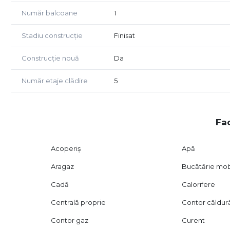
Număr balcoane
1
Stadiu construcție
Finisat
Construcție nouă
Da
Număr etaje clădire
5
Fac
Acoperiș
Apă
Aragaz
Bucătărie mob
Cadă
Calorifere
Centrală proprie
Contor căldur
Contor gaz
Curent