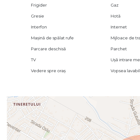
Frigider
Gaz
Gresie
Hotă
Interfon
Internet
Mașină de spălat rufe
Mijloace de t
Parcare deschisă
Parchet
TV
Ușă intrare me
Vedere spre oraș
Vopsea lavabi