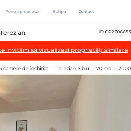
Pentru proprietari
Echipa
Contact
ID CP2706653
 Terezian
te invităm să vizualizezi proprietăți similare
 camere de închiriat
Terezian, Sibiu
70 mp
2000