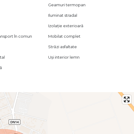
Geamuri termopan
Iluminat stradal
Izolație exterioară
ransport în comun
Mobilat complet
Străzi asfaltate
tal
Uși interior lemn
lă