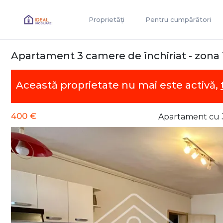
Proprietăți
Pentru cumpărători
Apartament 3 camere de închiriat - zona
Această proprietate nu mai este activă,
400 €
Apartament cu 3