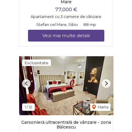
Mare
77,000 €
Apartament cu 3 camere de vânzare
Stefan cel Mare, Sibiu
88 mp
Vezi mai multe detalii
Exclusivitate
Previous
Next
1
/
12
Harta
Garsonieră ultracentrală de vânzare - zona
Bălcescu