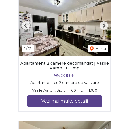
Previous
Next
1
/
12
Harta
Apartament 2 camere decomandat | Vasile
Aaron | 60 mp
95,000 €
Apartament cu 2 camere de vânzare
Vasile Aaron, Sibiu
60 mp
1980
Vezi mai multe detalii