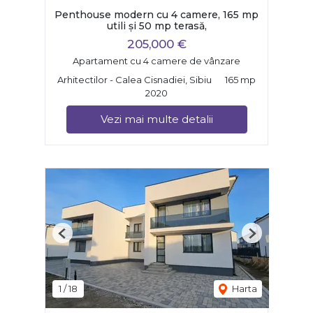
Penthouse modern cu 4 camere, 165 mp
utili și 50 mp terasă,
205,000 €
Apartament cu 4 camere de vânzare
Arhitectilor - Calea Cisnadiei, Sibiu
165 mp
2020
Vezi mai multe detalii
Previous
Next
1
/
18
Harta