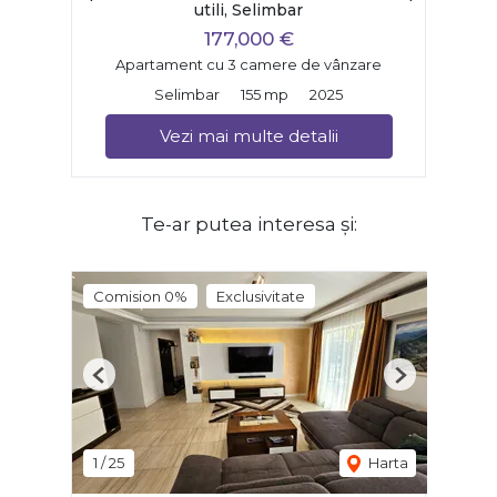
utili, Selimbar
177,000 €
Apartament cu 3 camere de vânzare
Selimbar
155 mp
2025
Vezi mai multe detalii
Te-ar putea interesa și:
Comision 0%
Exclusivitate
Previous
Next
1
/
25
Harta