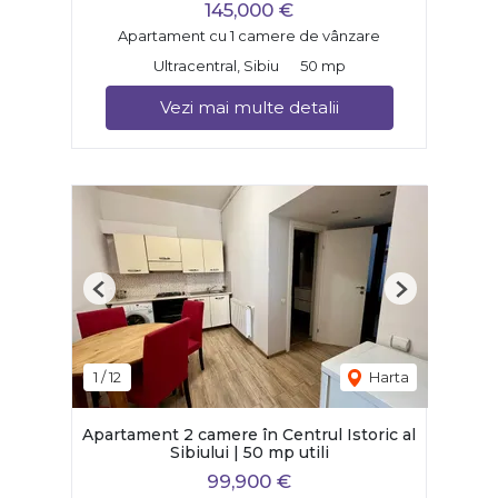
145,000 €
Apartament cu 1 camere de vânzare
Ultracentral, Sibiu
50 mp
Vezi mai multe detalii
Previous
Next
1
/
12
Harta
Apartament 2 camere în Centrul Istoric al
Sibiului | 50 mp utili
99,900 €