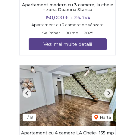
Apartament modern cu 3 camere, la cheie
– zona Doamna Stanca
150,000 €
+ 21% TVA
Apartament cu 3 camere de vânzare
Selimbar
90 mp
2025
Vezi mai multe detalii
Previous
Next
1
/
19
Harta
Apartament cu 4 camere LA Cheie- 155 mp