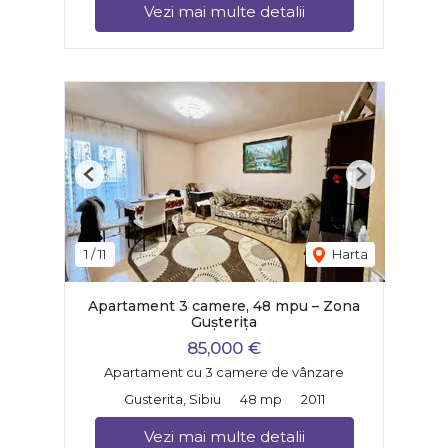
Vezi mai multe detalii
Previous
Next
1
/
11
Harta
Apartament 3 camere, 48 mpu – Zona
Gușterița
85,000 €
Apartament cu 3 camere de vânzare
Gusterita, Sibiu
48 mp
2011
Vezi mai multe detalii