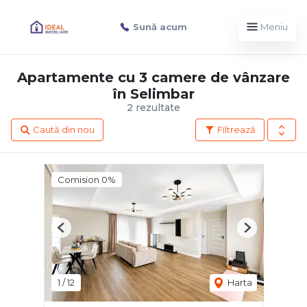
Sună acum
Meniu
Apartamente cu 3 camere de vânzare
în Selimbar
2 rezultate
Caută din nou
Filtrează
Comision 0%
Previous
Next
1
/
12
Harta