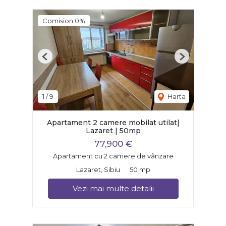
Comision 0%
Previous
Next
1
/
9
Harta
Apartament 2 camere mobilat utilat|
Lazaret | 50mp
77,900 €
Apartament cu 2 camere de vânzare
Lazaret, Sibiu
50 mp
Vezi mai multe detalii