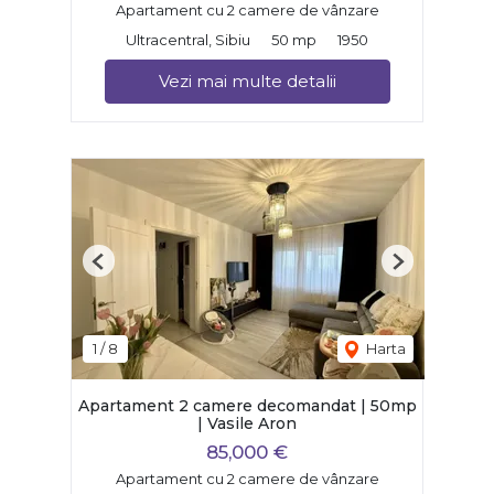
Apartament cu 2 camere de vânzare
Ultracentral, Sibiu
50 mp
1950
Vezi mai multe detalii
Previous
Next
1
/
8
Harta
Apartament 2 camere decomandat | 50mp
| Vasile Aron
85,000 €
Apartament cu 2 camere de vânzare