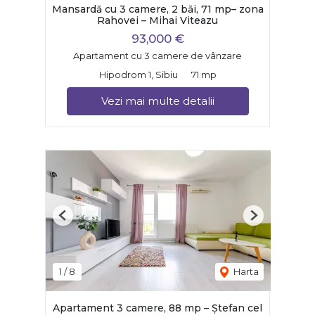
Mansardă cu 3 camere, 2 băi, 71 mp– zona
Rahovei – Mihai Viteazu
93,000 €
Apartament cu 3 camere de vânzare
Hipodrom 1, Sibiu
71 mp
Vezi mai multe detalii
Previous
Next
1
/
8
Harta
Apartament 3 camere, 88 mp – Ștefan cel