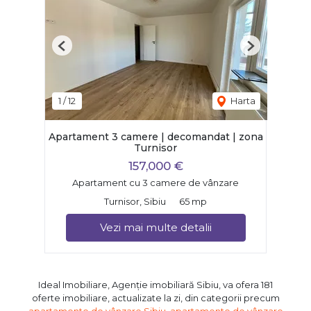
Previous
Next
1
/
12
Harta
Apartament 3 camere | decomandat | zona
Turnisor
157,000 €
Apartament cu 3 camere de vânzare
Turnisor, Sibiu
65 mp
Vezi mai multe detalii
Ideal Imobiliare, Agenție imobiliară Sibiu, va ofera 181
oferte imobiliare, actualizate la zi, din categorii precum
apartamente de vânzare Sibiu
,
apartamente de vânzare