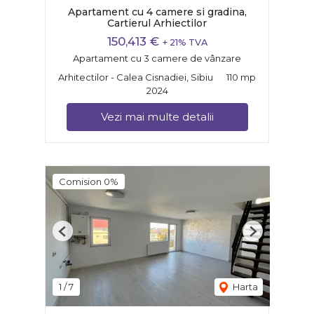
Apartament cu 4 camere si gradina,
Cartierul Arhiectilor
150,413 €
+ 21% TVA
Apartament cu 3 camere de vânzare
Arhitectilor - Calea Cisnadiei, Sibiu
110 mp
2024
Vezi mai multe detalii
Comision 0%
Previous
Next
1
/
7
Harta