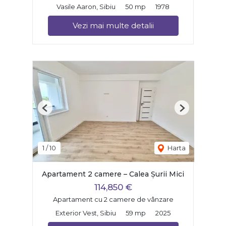
Vasile Aaron, Sibiu
50 mp
1978
Vezi mai multe detalii
Previous
Next
1
/
10
Harta
Apartament 2 camere – Calea Șurii Mici
114,850 €
Apartament cu 2 camere de vânzare
Exterior Vest, Sibiu
59 mp
2025