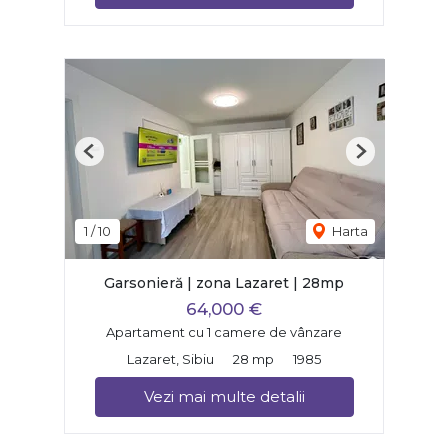
Previous
Next
1
/
10
Harta
Garsonieră | zona Lazaret | 28mp
64,000 €
Apartament cu 1 camere de vânzare
Lazaret, Sibiu
28 mp
1985
Vezi mai multe detalii